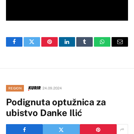
Facebook
Twitter
Pinterest
LinkedIn
Tumblr
WhatsApp
Email
24.09.2024
REGION
Podignuta optužnica za
ubistvo Danke Ilić