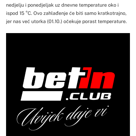
nedjelju i ponedjeljak uz dnevne temperature oko i
ispod 15 °C. Ovo zahlađenje će biti samo kratkotrajno,
jer nas već utorka (01.10.) očekuje porast temperature.