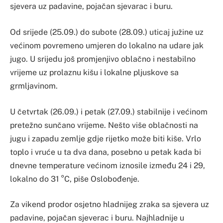
sjevera uz padavine, pojačan sjevarac i buru.
Od srijede (25.09.) do subote (28.09.) uticaj južine uz
većinom povremeno umjeren do lokalno na udare jak
jugo. U srijedu još promjenjivo oblačno i nestabilno
vrijeme uz prolaznu kišu i lokalne pljuskove sa
grmljavinom.
U četvrtak (26.09.) i petak (27.09.) stabilnije i većinom
pretežno sunčano vrijeme. Nešto više oblačnosti na
jugu i zapadu zemlje gdje rijetko može biti kiše. Vrlo
toplo i vruće u ta dva dana, posebno u petak kada bi
dnevne temperature većinom iznosile između 24 i 29,
lokalno do 31 °C, piše Oslobođenje.
Za vikend prodor osjetno hladnijeg zraka sa sjevera uz
padavine, pojačan sjeverac i buru. Najhladnije u