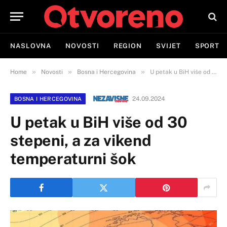
NASLOVNA
NOVOSTI
REGION
SVIJET
SPORT
»
»
»
Home
Novosti
Bosna i Hercegovina
U petak u BiH više od 30 stepeni, a za vikend temperaturni šok
24.09.2024
BOSNA I HERCEGOVINA
U petak u BiH više od 30
stepeni, a za vikend
temperaturni šok