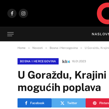
Facebook
Instagram
NASLOV
»
»
»
Home
Novosti
Bosna i Hercegovina
U Goraždu, Krajin
BOSNA I HERCEGOVINA
16.01.2023
U Goraždu, Krajini
mogućih poplava
Facebook
Twitter
Pinter