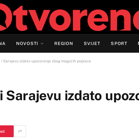
NA
NOVOSTI
REGION
SVIJET
SPORT
i i Sarajevu izdato upozorenje zbog mogućih poplava
 i Sarajevu izdato upo
est