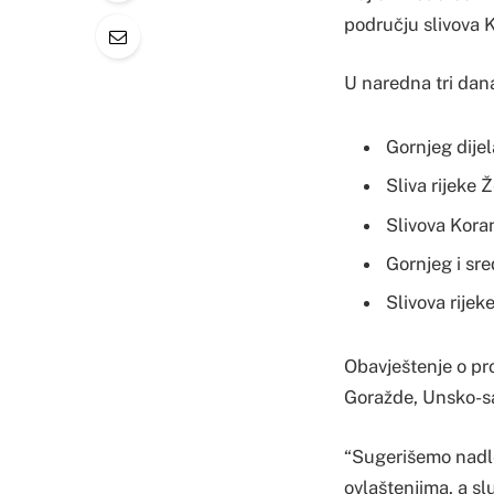
području slivova K
U naredna tri dan
Gornjeg dijela
Sliva rijeke Ž
Slivova Koran
Gornjeg i sre
Slivova rijek
Obavještenje o pr
Goražde, Unsko-sa
“Sugerišemo nadle
ovlaštenjima, a sl