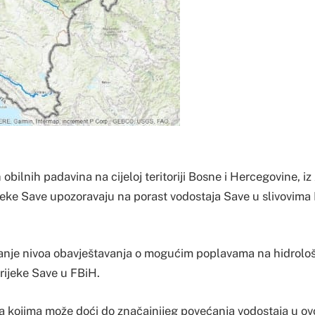
obilnih padavina na cijeloj teritoriji Bosne i Hercegovine, iz
jeke Save upozoravaju na porast vodostaja Save u slivovima
anje nivoa obavještavanja o mogućim poplavama na hidrolo
ijeke Save u FBiH.
na kojima može doći do značajnijeg povećanja vodostaja u o