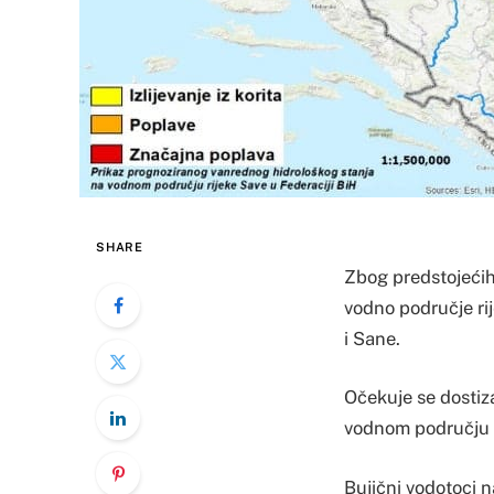
SHARE
Zbog predstojećih 
vodno područje ri
i Sane.
Očekuje se dostiz
vodnom području r
Bujični vodotoci 