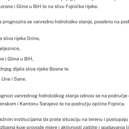
orane i Gline u BiH te na slivu Fojničke rijeke.
a prognozira se vanredno hidrološko stanje, posebno na pod
 sliva rijeke Drine,
eljeznice,
e i Gline u BiH,
dnjeg dijela sliva rijeke Bosne te
e Une i Sane.
ognozi vanrednog hidrološkog stanja odnosi se na područje
nskom i Kantonu Sarajevo te na području općine Fojnica.
žnim institucijama da prate situaciju na terenu i postupaju
užbama koje provode mjere i aktivnosti zaštite i spašavanja lj