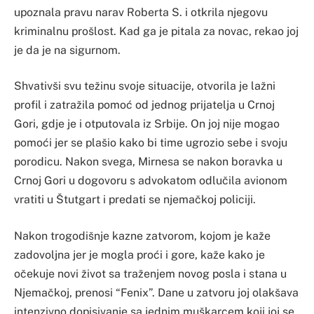
upoznala pravu narav Roberta S. i otkrila njegovu
kriminalnu prošlost. Kad ga je pitala za novac, rekao joj
je da je na sigurnom.
Shvativši svu težinu svoje situacije, otvorila je lažni
profil i zatražila pomoć od jednog prijatelja u Crnoj
Gori, gdje je i otputovala iz Srbije. On joj nije mogao
pomoći jer se plašio kako bi time ugrozio sebe i svoju
porodicu. Nakon svega, Mirnesa se nakon boravka u
Crnoj Gori u dogovoru s advokatom odlučila avionom
vratiti u Štutgart i predati se njemačkoj policiji.
Nakon trogodišnje kazne zatvorom, kojom je kaže
zadovoljna jer je mogla proći i gore, kaže kako je
očekuje novi život sa traženjem novog posla i stana u
Njemačkoj, prenosi “Fenix”. Dane u zatvoru joj olakšava
intenzivno dopisivanje sa jednim muškarcem koji joj se