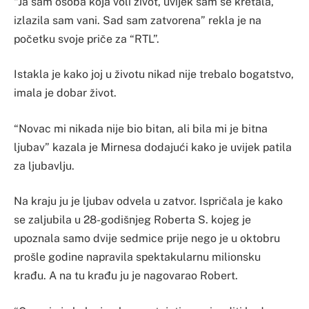
“Ja sam osoba koja voli život, uvijek sam se kretala,
izlazila sam vani. Sad sam zatvorena” rekla je na
početku svoje priče za “RTL”.
Istakla je kako joj u životu nikad nije trebalo bogatstvo,
imala je dobar život.
“Novac mi nikada nije bio bitan, ali bila mi je bitna
ljubav” kazala je Mirnesa dodajući kako je uvijek patila
za ljubavlju.
Na kraju ju je ljubav odvela u zatvor. Ispričala je kako
se zaljubila u 28-godišnjeg Roberta S. kojeg je
upoznala samo dvije sedmice prije nego je u oktobru
prošle godine napravila spektakularnu milionsku
krađu. A na tu krađu ju je nagovarao Robert.