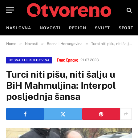
NASLOVNA
NOVOSTI
REGION
SVIJET
SPORT
»
»
»
Home
Novosti
Bosna i Hercegovina
Turci niti pišu, niti šalju u BiH Mahmuljina: Interpol posljednja šansa
21.07.2023
BOSNA I HERCEGOVINA
Turci niti pišu, niti šalju u
BiH Mahmuljina: Interpol
posljednja šansa