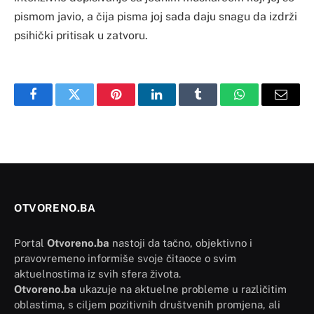
pismom javio, a čija pisma joj sada daju snagu da izdrži
psihički pritisak u zatvoru.
Facebook
Twitter
Pinterest
LinkedIn
Tumblr
WhatsApp
Email
OTVORENO.BA
Portal
Otvoreno.ba
nastoji da tačno, objektivno i
pravovremeno informiše svoje čitaoce o svim
aktuelnostima iz svih sfera života.
Otvoreno.ba
ukazuje na aktuelne probleme u različitim
oblastima, s ciljem pozitivnih društvenih promjena, ali