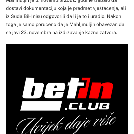
Mahmuljin je 3. novembra 2022. godine trebalo da
dostavi dokumentaciju koja je predmet vještačenja, ali
iz Suda BiH nisu odgovorili da li je to i uradio. Nakon
toga je samo poručeno da je Mahljmuljin obavezan da
se javi 23. novembra na izdržavanje kazne zatvora.