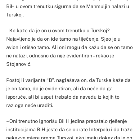
BiH u ovom trenutku sigurna da se Mahmuljin nalazi u
Turskoj.
– Ko kaže da je on u ovom trenutku u Turskoj?
Najavljeno je da on ide tamo na liječenje. Sjeo je u
avion i otišao tamo. Ali oni mogu da kažu da se on tamo
ne nalazi, odnosno da nije evidentiran – rekao je
Stojanović.
Postoji i varijanta “B”, naglašava on, da Turska kaže da
je on tamo, da je evidentiran, ali da neće da ga
isporuče, ali bi usput trebalo da navedu iz kojih to
razloga neće uraditi.
– Oni trenutno ignorišu BiH i jedina preostalo rješenje
institucijama BiH jeste da se obrate Interpolu i da traže
nekakve mjere prema Turskoj, ako imaju dokaz da je on