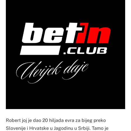
Robert joj je dao 20 hiljada evra za bijeg preko
Slovenije i Hrvatske u Jagodinu u Srbiji. Tamo je