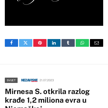
Facebook
Twitter
Pinterest
LinkedIn
Tumblr
WhatsApp
Email
21.07.2023
SVIJET
Mirnesa S. otkrila razlog
krađe 1,2 miliona evra u