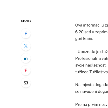
SHARE
Ova informaciju za
6.20 sati u zaprim
gori kuća.
– Upoznata je slu
Profesionalna vatr
svoje nadležnosti.
tužioca Tužilaštva
Na mjesto događaja
se navedeni događ
Prema prvim nezva