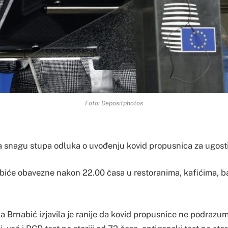
Foto: Depositphotos
na snagu stupa odluka o uvođenju kovid propusnica za ugosti
biće obavezne nakon 22.00 časa u restoranima, kafićima, ba
a Brnabić izjavila je ranije da kovid propusnice ne podrazu