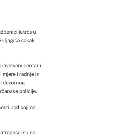
užbenici jutros u
 Suljagića sokak
ravstveni centar i
 mjere i radnje iz
om dežurnog
rčanske policije.
nosti pod kojima
atrogasci su na