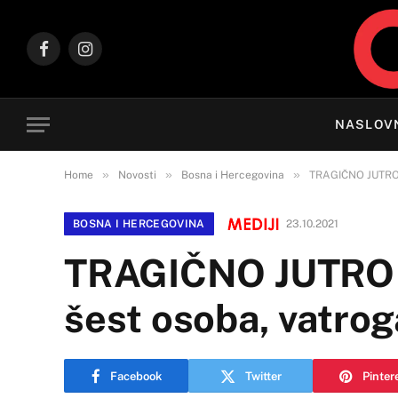
Facebook
Instagram
NASLOV
»
»
»
Home
Novosti
Bosna i Hercegovina
TRAGIČNO JUTRO U
BOSNA I HERCEGOVINA
23.10.2021
TRAGIČNO JUTRO 
šest osoba, vatrog
Facebook
Twitter
Pinter