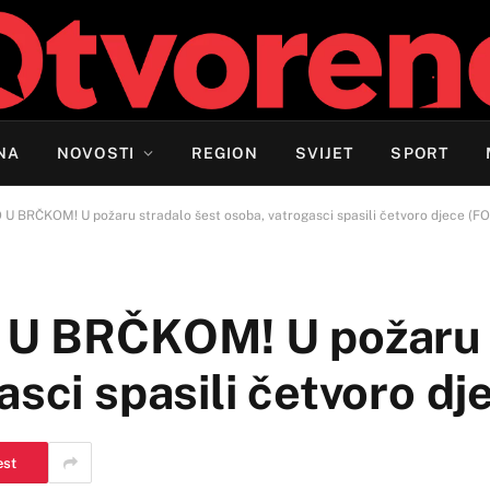
NA
NOVOSTI
REGION
SVIJET
SPORT
 BRČKOM! U požaru stradalo šest osoba, vatrogasci spasili četvoro djece (F
U BRČKOM! U požaru 
asci spasili četvoro d
est