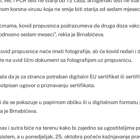
, već i PCR test ne stariji od 72 časa, antigenski test ne star
om korona virusu koja ne smije biti starija od sedam mjesec
kcinama, kovid propusnica podrazumeva da druga doza vakci
 odnosno sedam meseci”, rekla je Brnabićeva.
ovid propusnice neće imati fotografije, ali će kovid redari i
aže na uvid lični dokument sa fotografijom uz propusnicu.
a da je za strance potreban digitalni EU sertifikat ili sertif
otpisan ugovor o priznavanju sertifikata.
ći da se pokazuje u papirnom obliku ili u digitalnom format
la je Brnabićeva.
as i sutra biće na terenu kako bi zajedno sa ugostiteljima pro
istem, a u ponedjeljak, 25. oktobra počeće kažnjavanje pravn