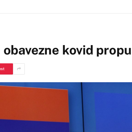
i obavezne kovid prop
est