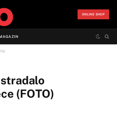
ONLINE SHOP
MAGAZIN
OTO)
stradalo
jece (FOTO)