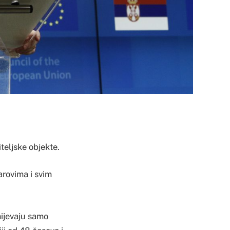
teljske objekte.
rovima i svim
mijevaju samo