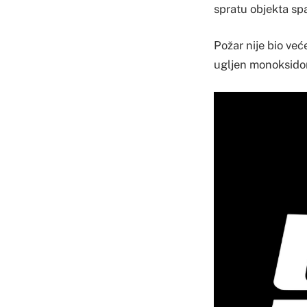
spratu objekta spa
Požar nije bio već
ugljen monoksido