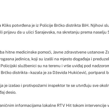
 Kliks potvrđena je iz Policije Brčko distrikta BiH. Njihovi sl
ili prijavu da u ulici Sarajevska, na skretanju prema naselju
žba hitne medicinske pomoći, Javne zdravstvene ustanove Zd
ogasna jedinica, koji su izašli na mjesto događaja i preduzeli
 Policijski službenici su na terenu i vrše uviđaj pod nadzor
 Brčko distrikta – kazala je za Dževida Hukićević, portparol b
 je izašao i protivpožarni inspektor te se utvrđuju sve okol
aj desio.
ničnim informacijama lokalne RTV Hit tokom intervencije v