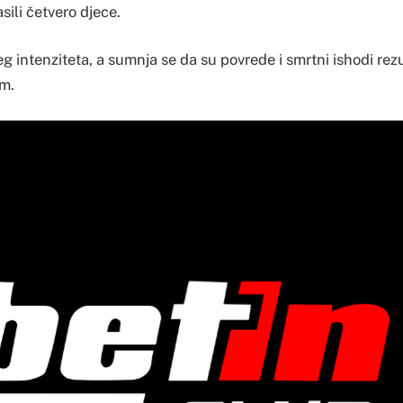
sili četvero djece.
eg intenziteta, a sumnja se da su povrede i smrtni ishodi rezu
m.