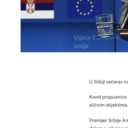
U Srbiji večeras 
Kovid propusnice 
sličnim objektima.
Premijer Srbije An