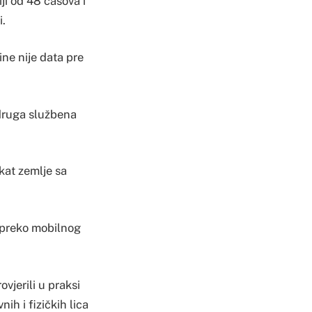
iji od 48 časova i
i.
ne nije data pre
 druga službena
ikat zemlje sa
u preko mobilnog
vjerili u praksi
ih i fizičkih lica