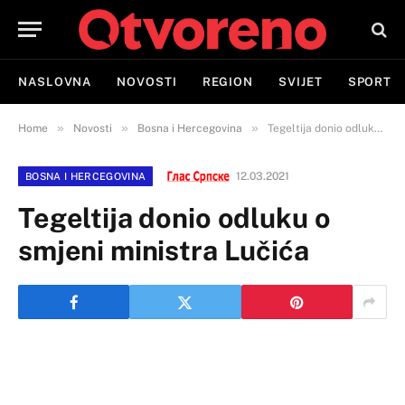
NASLOVNA
NOVOSTI
REGION
SVIJET
SPORT
»
»
»
Home
Novosti
Bosna i Hercegovina
Tegeltija donio odluku o smjeni ministra Lučića
12.03.2021
BOSNA I HERCEGOVINA
Tegeltija donio odluku o
smjeni ministra Lučića