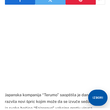
Japanska kompanija “Terumo” saopštila je danas da je
IZBORI
razvila novi špric kojim može da se izvuče sedam doza
iz svake bočice “Fajzerove” vakcine protiv virusa