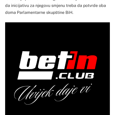
da inicijativu za njegovu smjenu treba da potvrde oba
doma Parlamentarne skupštine BiH.