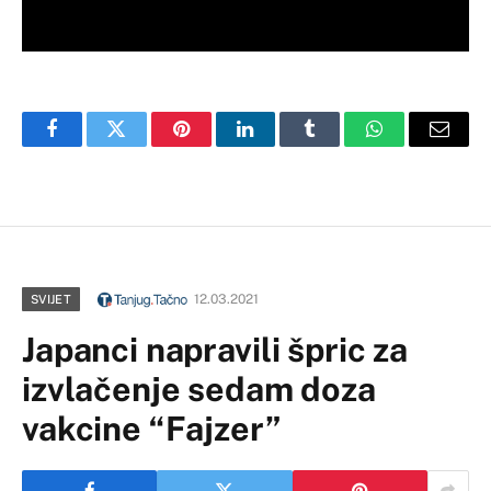
Facebook
Twitter
Pinterest
LinkedIn
Tumblr
WhatsApp
Email
12.03.2021
SVIJET
Japanci napravili špric za
izvlačenje sedam doza
vakcine “Fajzer”