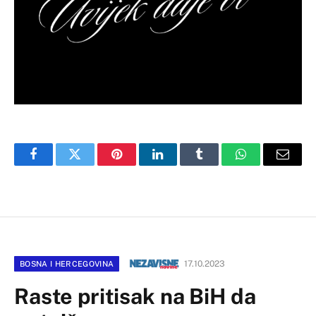
Facebook
Twitter
Pinterest
LinkedIn
Tumblr
WhatsApp
Email
17.10.2023
BOSNA I HERCEGOVINA
Raste pritisak na BiH da