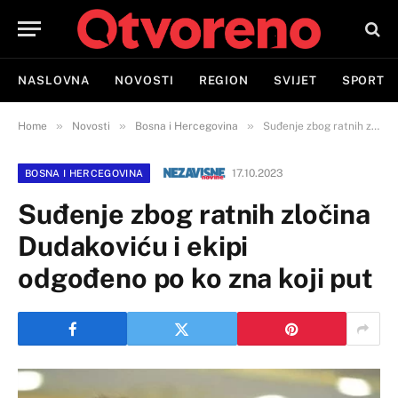
NASLOVNA
NOVOSTI
REGION
SVIJET
SPORT
»
»
»
Home
Novosti
Bosna i Hercegovina
Suđenje zbog ratnih zločina Dudakoviću i ekipi odgođeno po ko zna koji put
17.10.2023
BOSNA I HERCEGOVINA
Suđenje zbog ratnih zločina
Dudakoviću i ekipi
odgođeno po ko zna koji put