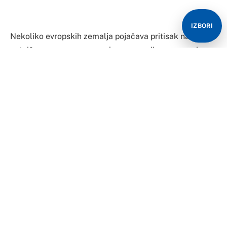
IZBORI
Nekoliko evropskih zemalja pojačava pritisak na BiH da
potpiše sporazum s evropskom agencijom za granice
Frontex, kako bi pripadnici ove evropske agencije
zajedno s bh. policijskim snagama radili na
obezbjeđenju spoljnih granica EU prema BiH.
Podsjećanja radi, BiH je jedina zemlja koja sporazum s
ovom agencijom nije ni potpisala, dok su ostale zemlje
u regiji osnovni sporazum potpisale još prije nekoliko
godina. Kasnije je taj sporazum zamijenjen novim koji bi
Frontexu dao mnogo veća ovlaštenja unutar zemalja
regiona, a BiH nije potpisala nijedan, dok Srbija još nije
potpisala drugi.
Juče smo se obratili i Frontexu i Ministarstvu