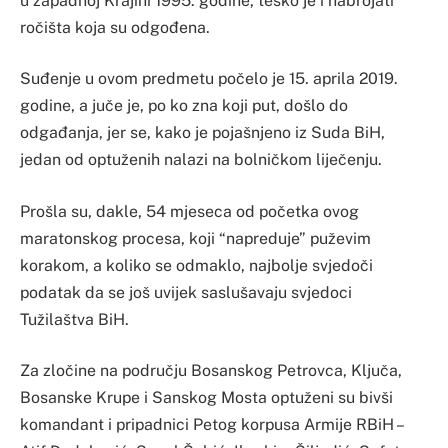
u zapadnoj Krajini 1995. godine, teško je i nabrojati
ročišta koja su odgođena.
Suđenje u ovom predmetu počelo je 15. aprila 2019.
godine, a juče je, po ko zna koji put, došlo do
odgađanja, jer se, kako je pojašnjeno iz Suda BiH,
jedan od optuženih nalazi na bolničkom liječenju.
Prošla su, dakle, 54 mjeseca od početka ovog
maratonskog procesa, koji “napreduje” puževim
korakom, a koliko se odmaklo, najbolje svjedoči
podatak da se još uvijek saslušavaju svjedoci
Tužilaštva BiH.
Za zločine na području Bosanskog Petrovca, Ključa,
Bosanske Krupe i Sanskog Mosta optuženi su bivši
komandant i pripadnici Petog korpusa Armije RBiH –