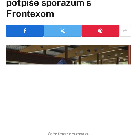
potpiše sporazum s
Frontexom
Foto: frontex.europa.eu