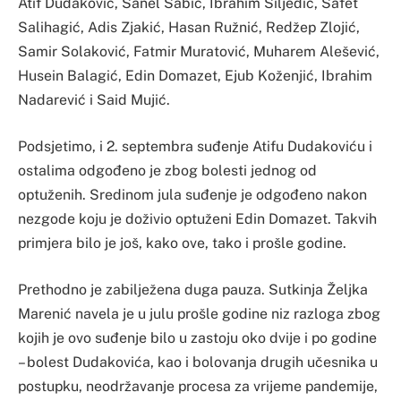
Atif Dudaković, Sanel Šabić, Ibrahim Šiljedić, Safet
Salihagić, Adis Zjakić, Hasan Ružnić, Redžep Zlojić,
Samir Solaković, Fatmir Muratović, Muharem Alešević,
Husein Balagić, Edin Domazet, Ejub Koženjić, Ibrahim
Nadarević i Said Mujić.
Podsjetimo, i 2. septembra suđenje Atifu Dudakoviću i
ostalima odgođeno je zbog bolesti jednog od
optuženih. Sredinom jula suđenje je odgođeno nakon
nezgode koju je doživio optuženi Edin Domazet. Takvih
primjera bilo je još, kako ove, tako i prošle godine.
Prethodno je zabilježena duga pauza. Sutkinja Željka
Marenić navela je u julu prošle godine niz razloga zbog
kojih je ovo suđenje bilo u zastoju oko dvije i po godine
– bolest Dudakovića, kao i bolovanja drugih učesnika u
postupku, neodržavanje procesa za vrijeme pandemije,