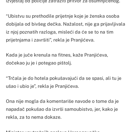
izvještaj od policije zatražiti pritvor za osumnjičenog.
“Ubistvu su prethodile prijetnje koje je ženska osoba
dobijala od bivšeg dečka. Nažalost, nije ga prijavljivala
iz njoj poznatih razloga, misleći da će se to na tim
prijetnjama i završiti”, rekla je Pranjićeva.
Kada je juče krenula na fitnes, kaže Pranjićeva,
dočekao ju je i potegao pištolj.
“Trčala je do hotela pokušavajući da se spasi, ali tu je
ušao i ubio je”, rekla je Pranjićeva.
Ona nije mogla da komentariše navode o tome da je
napadač pokušao da izvrši samoubistvo, jer, kako je
rekla, za to nema dokaze.