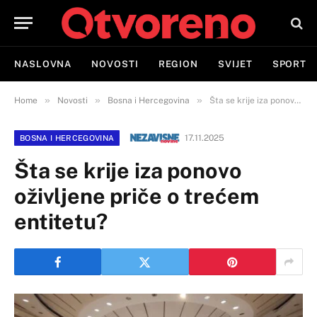
NASLOVNA
NOVOSTI
REGION
SVIJET
SPORT
»
»
»
Home
Novosti
Bosna i Hercegovina
Šta se krije iza ponovo oživljene priče o trećem entitetu?
17.11.2025
BOSNA I HERCEGOVINA
Šta se krije iza ponovo
oživljene priče o trećem
entitetu?