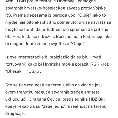
Armiju BiH preko teritorije Hrvatske i pomogne
stvaranje hrvatsko-bošnjačkog saveza protiv Vojske
RS. Prema depešama iz perioda uoči “Oluje”, iako to
nigdje nije bilo eksplicitno pomenuto, u više navrata se
moglo naslutiti da je Tuđman bio spreman da pritisne
bh. Hrvate da se udruže s Bošnjacima u Federaciju ako
bi mogao dobiti zeleno svjetlo za “Oluju”.
Iz ove interpretacije bi proizlazilo da su bh. Hrvati
“žrtvovani” kako bi Hrvatska mogla poraziti RSK kroz
“Bljesak” i “Oluju”.
Što se tiče realnosti na terenu, niko ne vidi da je u
ovom trenutku moguće stvaranje trećeg entiteta,
uključujući i Dragana Čovića, predsjednika HDZ BiH,
koji je rekao da su “želje jedno”, a realnost na terenu
drugačija.