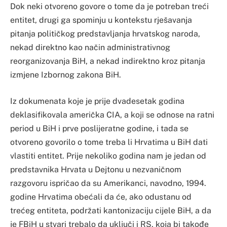
Dok neki otvoreno govore o tome da je potreban treći
entitet, drugi ga spominju u kontekstu rješavanja
pitanja političkog predstavljanja hrvatskog naroda,
nekad direktno kao način administrativnog
reorganizovanja BiH, a nekad indirektno kroz pitanja
izmjene Izbornog zakona BiH.
Iz dokumenata koje je prije dvadesetak godina
deklasifikovala američka CIA, a koji se odnose na ratni
period u BiH i prve poslijeratne godine, i tada se
otvoreno govorilo o tome treba li Hrvatima u BiH dati
vlastiti entitet. Prije nekoliko godina nam je jedan od
predstavnika Hrvata u Dejtonu u nezvaničnom
razgovoru ispričao da su Amerikanci, navodno, 1994.
godine Hrvatima obećali da će, ako odustanu od
trećeg entiteta, podržati kantonizaciju cijele BiH, a da
je FBiH u stvari trebalo da uključi i RS, koja bi takođe