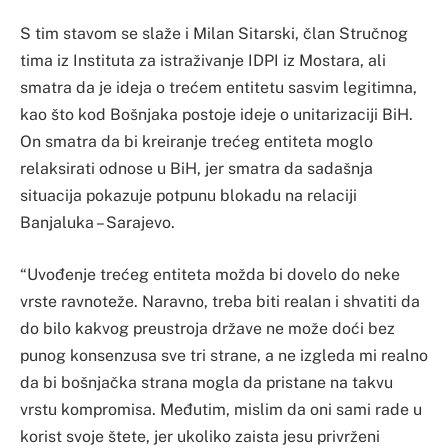
S tim stavom se slaže i Milan Sitarski, član Stručnog
tima iz Instituta za istraživanje IDPI iz Mostara, ali
smatra da je ideja o trećem entitetu sasvim legitimna,
kao što kod Bošnjaka postoje ideje o unitarizaciji BiH.
On smatra da bi kreiranje trećeg entiteta moglo
relaksirati odnose u BiH, jer smatra da sadašnja
situacija pokazuje potpunu blokadu na relaciji
Banjaluka – Sarajevo.
“Uvođenje trećeg entiteta možda bi dovelo do neke
vrste ravnoteže. Naravno, treba biti realan i shvatiti da
do bilo kakvog preustroja države ne može doći bez
punog konsenzusa sve tri strane, a ne izgleda mi realno
da bi bošnjačka strana mogla da pristane na takvu
vrstu kompromisa. Međutim, mislim da oni sami rade u
korist svoje štete, jer ukoliko zaista jesu privrženi