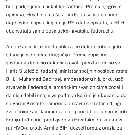
bila podijeljena u nekoliko kantona. Prema njegovim
riječima, Hrvati su bili šokirani kada su vidjeli prve
dejtonske mape u kojima je RS i dalje opstala, a FBiH
obuhvatala samo bošnjačko-hrvatsku federaciju.
Amerikanci, kroz deklasifikovane dokumente, cijelu
situaciju vide malo drugačije. Prema zapisima
sastanaka koje su deklasifikovali, proizlazi da su se
Haris Silajdžić, tadašnji ministar spoljnih poslova ratne
BiH, i Muhamed Šaćirbej, ambasador u Njujorku, uoči
stvaranja Federacije, američkim zvaničnicima požalili
da nisu dobili onaj nivo podrške koji im je obećan, a da
su Voren Kristofer, američki državni sekretar, i drugi
zvaničnici kao “kompenzaciju” ponudili da će pritisnuti
Franju Tuđmana, predsjednika Hrvatske, da zaustavi
rat HVO-a protiv Armije BiH, dozvoli prolaz oružja za