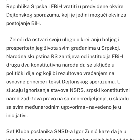
Republika Srpska i FBiH vratiti u predviđene okvire
Dejtonskog sporazuma, koji je jedini mogući okvir za
postojanje BiH.
– Želeći da ostvari svoju ulogu u kreiranju boljeg i
prosperitetnijeg života svim građanima u Srpskoj,
Narodna skupština RS zahtijeva od institucija FBiH i
druga dva konstitutivna naroda da se uključe u
politički dijalog koji bi rezultovao vraćanjem na
osnovne principe i tekst Dejtonskog sporazuma. U
slučaju ignorisanja stavova NSRS, srpski konstitutivni
narod zadržava pravo na samoopredjeljenje, u skladu
sa svim međunarodnim ugovorima – navedeno je u
inicijativi.
Šef Kluba poslanika SNSD-a Igor Žunić kaže da je u
inicijativi navedeno da je neophodno uvijek isticati da je