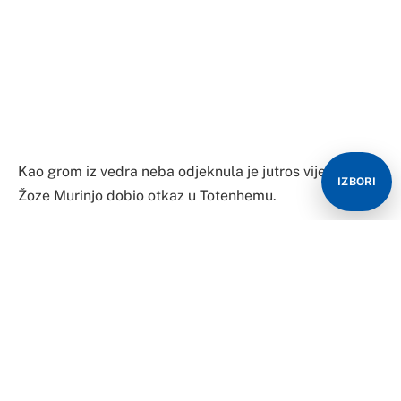
Kao grom iz vedra neba odjeknula je jutros vijest da je
IZBORI
Žoze Murinjo dobio otkaz u Totenhemu.
Iako rezultati nisu sjajni nije se očekivalo da će doći do
promjene na klupi londonskog tima, a novinar Trevor
Azul je na svom Tviter profilu saopštio da je do
rastanka došlo jer Portugalac nije želio da ekipa igra u
evropskoj Superligi.
On je, nakon što je saopšteno da će “pijevci” igrati u