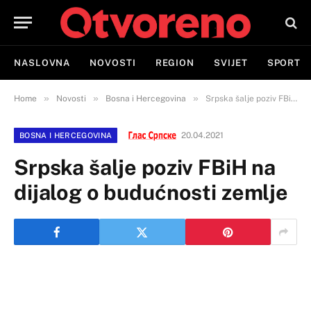
NASLOVNA
NOVOSTI
REGION
SVIJET
SPORT
»
»
»
Home
Novosti
Bosna i Hercegovina
Srpska šalje poziv FBiH na dijalog o budućnosti zemlje
20.04.2021
BOSNA I HERCEGOVINA
Srpska šalje poziv FBiH na
dijalog o budućnosti zemlje