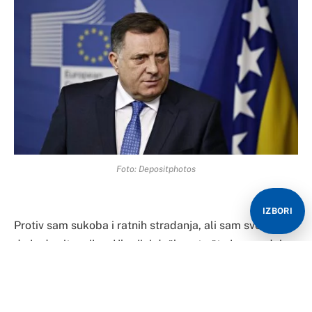
Foto: Depositphotos
IZBORI
Protiv sam sukoba i ratnih stradanja, ali sam svestan
da je do situacije u Ukrajini došlo zato što je zapadni
svet želeo da poremeti bezbednosne okvire, ocenio je u
itervjuu za Sputnjik srpskih član Predsedništva BiH