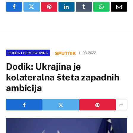
Facebook
Twitter
Pinterest
LinkedIn
Tumblr
WhatsApp
Email
11.03.2022
BOSNA I HERCEGOVINA
Dodik: Ukrajina je
kolateralna šteta zapadnih
ambicija