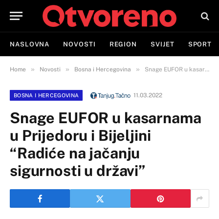
NASLOVNA
NOVOSTI
REGION
SVIJET
SPORT
»
»
»
Home
Novosti
Bosna i Hercegovina
Snage EUFOR u kasarnama u Prijedoru i Bijeljini “Radiće na jačanju sigurnosti u državi”
11.03.2022
BOSNA I HERCEGOVINA
Snage EUFOR u kasarnama
u Prijedoru i Bijeljini
“Radiće na jačanju
sigurnosti u državi”