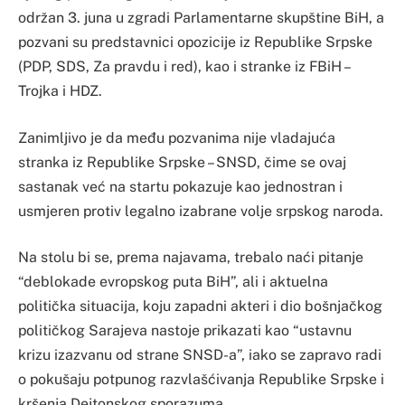
održan 3. juna u zgradi Parlamentarne skupštine BiH, a
pozvani su predstavnici opozicije iz Republike Srpske
(PDP, SDS, Za pravdu i red), kao i stranke iz FBiH –
Trojka i HDZ.
Zanimljivo je da među pozvanima nije vladajuća
stranka iz Republike Srpske – SNSD, čime se ovaj
sastanak već na startu pokazuje kao jednostran i
usmjeren protiv legalno izabrane volje srpskog naroda.
Na stolu bi se, prema najavama, trebalo naći pitanje
“deblokade evropskog puta BiH”, ali i aktuelna
politička situacija, koju zapadni akteri i dio bošnjačkog
političkog Sarajeva nastoje prikazati kao “ustavnu
krizu izazvanu od strane SNSD-a”, iako se zapravo radi
o pokušaju potpunog razvlašćivanja Republike Srpske i
kršenja Dejtonskog sporazuma.