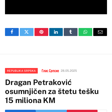
Facebook
Twitter
Pinterest
LinkedIn
Tumblr
WhatsApp
Email
28.05.2025
REPUBLIKA SRPSKA
Dragan Petraković
osumnjičen za štetu tešku
15 miliona KM