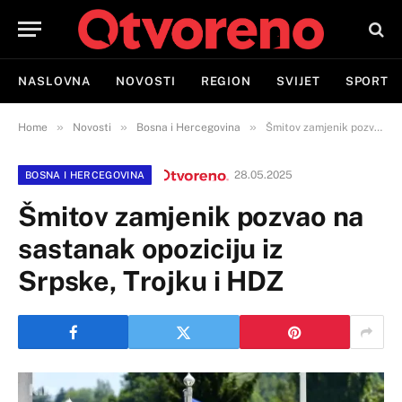
NASLOVNA
NOVOSTI
REGION
SVIJET
SPORT
»
»
»
Home
Novosti
Bosna i Hercegovina
Šmitov zamjenik pozvao na sastanak opoziciju iz Srpske, Trojku i HDZ
28.05.2025
BOSNA I HERCEGOVINA
Šmitov zamjenik pozvao na
sastanak opoziciju iz
Srpske, Trojku i HDZ