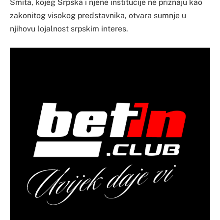
Šmita, kojeg Srpska i njene institucije ne priznaju kao
zakonitog visokog predstavnika, otvara sumnje u
njihovu lojalnost srpskim interes.