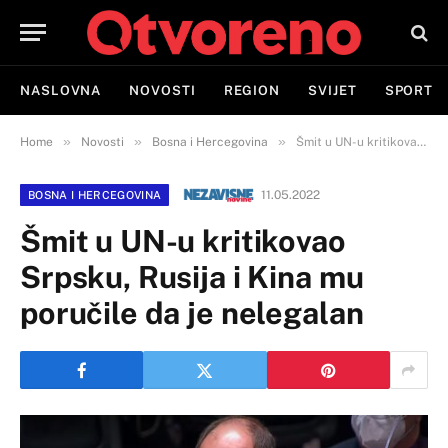
NASLOVNA
NOVOSTI
REGION
SVIJET
SPORT
»
»
»
Home
Novosti
Bosna i Hercegovina
Šmit u UN-u kritikovao Srpsku, Rusija i Kina mu poručile da je nelegalan
11.05.2022
BOSNA I HERCEGOVINA
Šmit u UN-u kritikovao
Srpsku, Rusija i Kina mu
poručile da je nelegalan