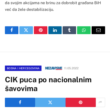
da svojim akcijama ne brinu za dobrobit građana BiH
već da žele destabilizaciju.
Facebook
Twitter
Pinterest
LinkedIn
Tumblr
WhatsApp
Email
11.05.2022
BOSNA I HERCEGOVINA
CIK puca po nacionalnim
šavovima