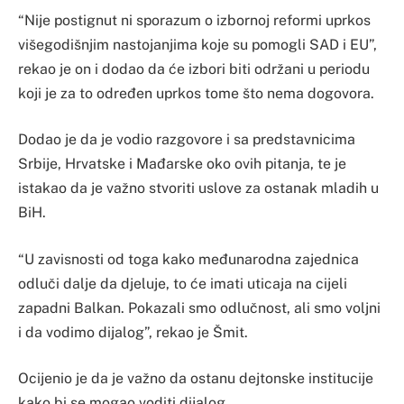
“Nije postignut ni sporazum o izbornoj reformi uprkos
višegodišnjim nastojanjima koje su pomogli SAD i EU”,
rekao je on i dodao da će izbori biti održani u periodu
koji je za to određen uprkos tome što nema dogovora.
Dodao je da je vodio razgovore i sa predstavnicima
Srbije, Hrvatske i Mađarske oko ovih pitanja, te je
istakao da je važno stvoriti uslove za ostanak mladih u
BiH.
“U zavisnosti od toga kako međunarodna zajednica
odluči dalje da djeluje, to će imati uticaja na cijeli
zapadni Balkan. Pokazali smo odlučnost, ali smo voljni
i da vodimo dijalog”, rekao je Šmit.
Ocijenio je da je važno da ostanu dejtonske institucije
kako bi se mogao voditi dijalog.