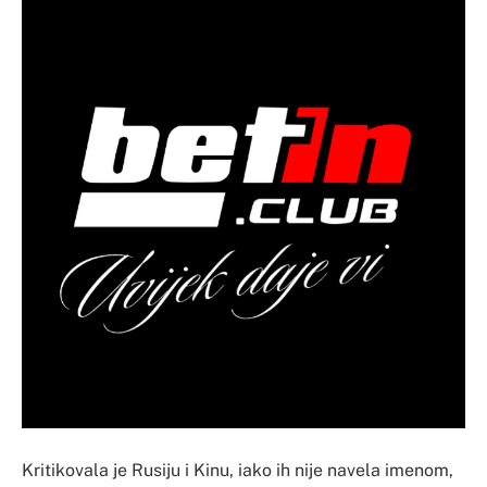
Kritikovala je Rusiju i Kinu, iako ih nije navela imenom,