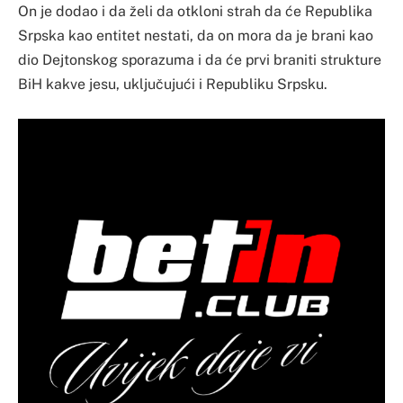
On je dodao i da želi da otkloni strah da će Republika
Srpska kao entitet nestati, da on mora da je brani kao
dio Dejtonskog sporazuma i da će prvi braniti strukture
BiH kakve jesu, uključujući i Republiku Srpsku.