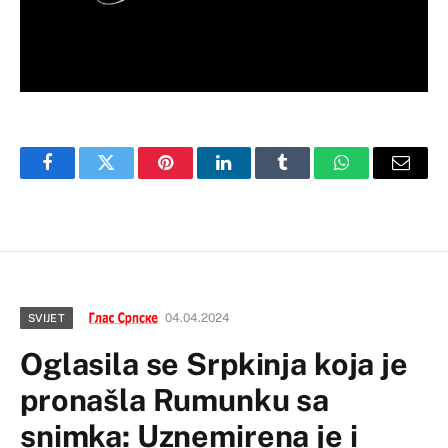
Facebook
Twitter
Pinterest
LinkedIn
Tumblr
WhatsApp
Email
04.04.2024
SVIJET
Oglasila se Srpkinja koja je
pronašla Rumunku sa
snimka: Uznemirena je i