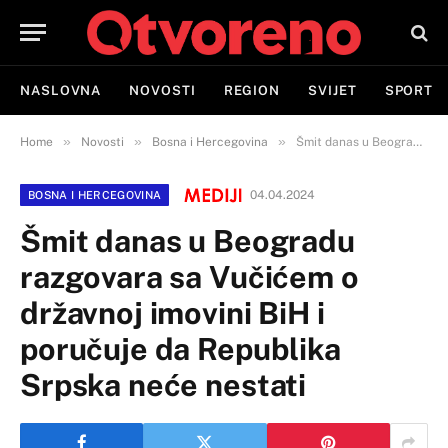
NASLOVNA
NOVOSTI
REGION
SVIJET
SPORT
»
»
»
Home
Novosti
Bosna i Hercegovina
Šmit danas u Beogradu razgovara sa Vučićem o državnoj imovini BiH i poručuje da Republika Srpska neće nestati
04.04.2024
BOSNA I HERCEGOVINA
Šmit danas u Beogradu
razgovara sa Vučićem o
državnoj imovini BiH i
poručuje da Republika
Srpska neće nestati