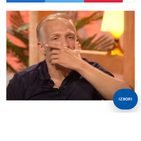
IZBORI
Voditelja i glumca Milana Kalinića, koji se nedavno i
razveo, prijavila je jedna devojka za nasilje. Naime,
kako se navodi, drama se odigrala nešto pre ponoći na