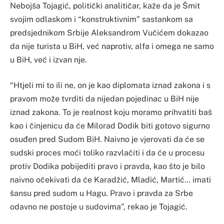
Nebojša Tojagić, politički analitičar, kaže da je Šmit
svojim odlaskom i “konstruktivnim” sastankom sa
predsjednikom Srbije Aleksandrom Vučićem dokazao
da nije turista u BiH, već naprotiv, alfa i omega ne samo
u BiH, već i izvan nje.
“Htjeli mi to ili ne, on je kao diplomata iznad zakona i s
pravom može tvrditi da nijedan pojedinac u BiH nije
iznad zakona. To je realnost koju moramo prihvatiti baš
kao i činjenicu da će Milorad Dodik biti gotovo sigurno
osuđen pred Sudom BiH. Naivno je vjerovati da će se
sudski proces moći toliko razvlačiti i da će u procesu
protiv Dodika pobijediti pravo i pravda, kao što je bilo
naivno očekivati da će Karadžić, Mladić, Martić… imati
šansu pred sudom u Hagu. Pravo i pravda za Srbe
odavno ne postoje u sudovima”, rekao je Tojagić.