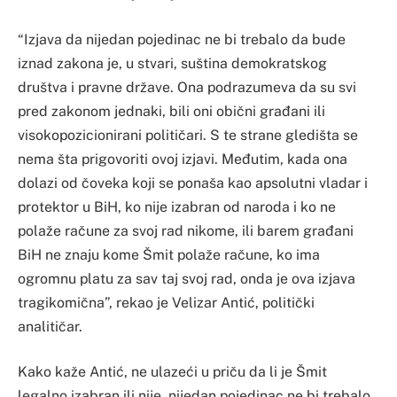
“Izjava da nijedan pojedinac ne bi trebalo da bude
iznad zakona je, u stvari, suština demokratskog
društva i pravne države. Ona podrazumeva da su svi
pred zakonom jednaki, bili oni obični građani ili
visokopozicionirani političari. S te strane gledišta se
nema šta prigovoriti ovoj izjavi. Međutim, kada ona
dolazi od čoveka koji se ponaša kao apsolutni vladar i
protektor u BiH, ko nije izabran od naroda i ko ne
polaže račune za svoj rad nikome, ili barem građani
BiH ne znaju kome Šmit polaže račune, ko ima
ogromnu platu za sav taj svoj rad, onda je ova izjava
tragikomična”, rekao je Velizar Antić, politički
analitičar.
Kako kaže Antić, ne ulazeći u priču da li je Šmit
legalno izabran ili nije, nijedan pojedinac ne bi trebalo