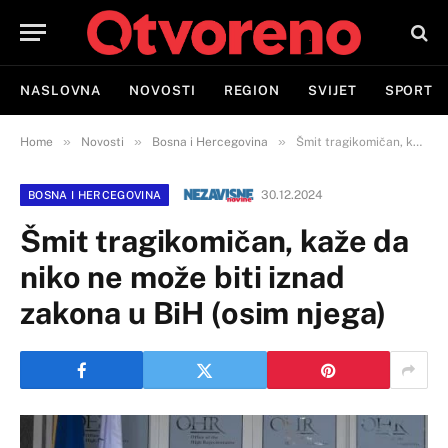
NASLOVNA
NOVOSTI
REGION
SVIJET
SPORT
»
»
»
Home
Novosti
Bosna i Hercegovina
Šmit tragikomičan, kaže da niko ne može biti iznad zakona u BiH (osim njega)
30.12.2024
BOSNA I HERCEGOVINA
Šmit tragikomičan, kaže da
niko ne može biti iznad
zakona u BiH (osim njega)