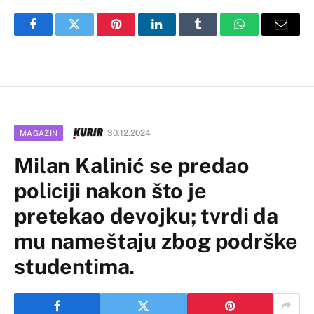
Facebook
Twitter
Pinterest
LinkedIn
Tumblr
WhatsApp
Email
30.12.2024
MAGAZIN
Milan Kalinić se predao
policiji nakon što je
pretekao devojku; tvrdi da
mu nameštaju zbog podrške
studentima.