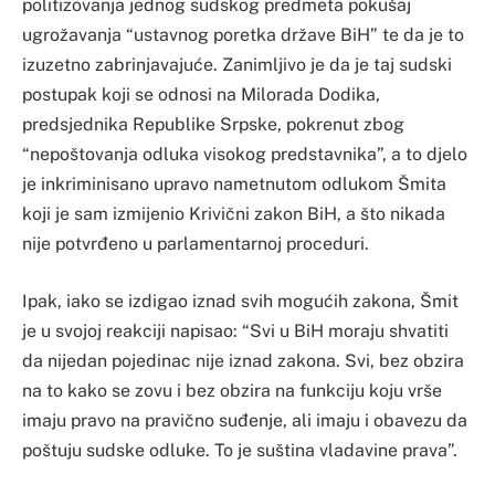
politizovanja jednog sudskog predmeta pokušaj
ugrožavanja “ustavnog poretka države BiH” te da je to
izuzetno zabrinjavajuće. Zanimljivo je da je taj sudski
postupak koji se odnosi na Milorada Dodika,
predsjednika Republike Srpske, pokrenut zbog
“nepoštovanja odluka visokog predstavnika”, a to djelo
je inkriminisano upravo nametnutom odlukom Šmita
koji je sam izmijenio Krivični zakon BiH, a što nikada
nije potvrđeno u parlamentarnoj proceduri.
Ipak, iako se izdigao iznad svih mogućih zakona, Šmit
je u svojoj reakciji napisao: “Svi u BiH moraju shvatiti
da nijedan pojedinac nije iznad zakona. Svi, bez obzira
na to kako se zovu i bez obzira na funkciju koju vrše
imaju pravo na pravično suđenje, ali imaju i obavezu da
poštuju sudske odluke. To je suština vladavine prava”.