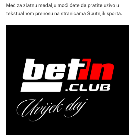
Meč za zlatnu medalju moći ćete da pratite uživo u
tekstualnom prenosu na stranicama Sputnjik sporta.