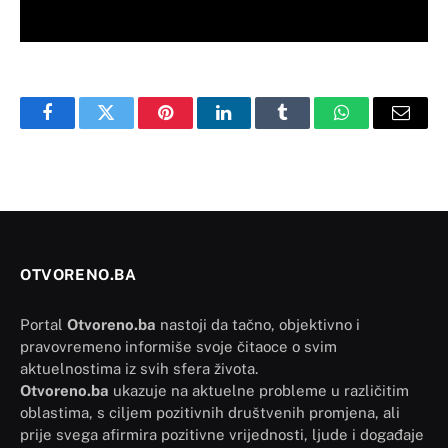
Facebook
Twitter
Pinterest
LinkedIn
Tumblr
WhatsApp
Email
OTVORENO.BA
Portal
Otvoreno.ba
nastoji da tačno, objektivno i
pravovremeno informiše svoje čitaoce o svim
aktuelnostima iz svih sfera života.
Otvoreno.ba
ukazuje na aktuelne probleme u različitim
oblastima, s ciljem pozitivnih društvenih promjena, ali
prije svega afirmira pozitivne vrijednosti, ljude i događaje