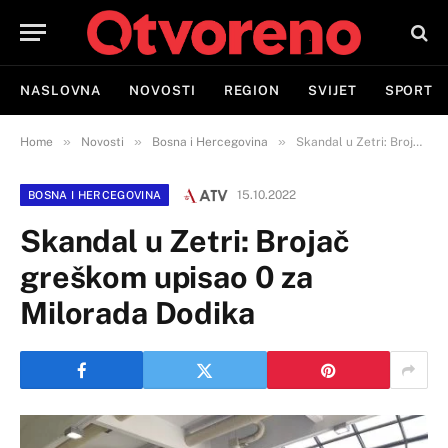
NASLOVNA
NOVOSTI
REGION
SVIJET
SPORT
»
»
»
Home
Novosti
Bosna i Hercegovina
Skandal u Zetri: Brojač greškom upisao 0 za Milorada Dodika
15.10.2022
BOSNA I HERCEGOVINA
Skandal u Zetri: Brojač
greškom upisao 0 za
Milorada Dodika