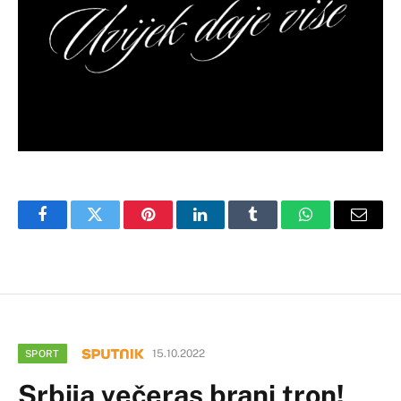
Facebook
Twitter
Pinterest
LinkedIn
Tumblr
WhatsApp
Email
15.10.2022
SPORT
Srbija večeras brani tron!