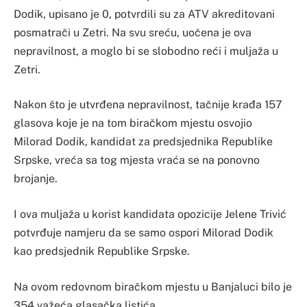
Dodik, upisano je 0, potvrdili su za ATV akreditovani
posmatrači u Zetri. Na svu sreću, uočena je ova
nepravilnost, a moglo bi se slobodno reći i muljaža u
Zetri.
Nakon što je utvrđena nepravilnost, tačnije krađa 157
glasova koje je na tom biračkom mjestu osvojio
Milorad Dodik, kandidat za predsjednika Republike
Srpske, vreća sa tog mjesta vraća se na ponovno
brojanje.
I ova muljaža u korist kandidata opozicije Jelene Trivić
potvrđuje namjeru da se samo ospori Milorad Dodik
kao predsjednik Republike Srpske.
Na ovom redovnom biračkom mjestu u Banjaluci bilo je
354 važeća glasačka listića.