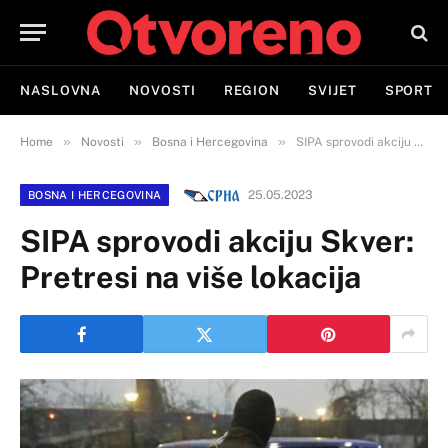
NASLOVNA
NOVOSTI
REGION
SVIJET
SPORT
»
»
»
Home
Novosti
Bosna i Hercegovina
SIPA sprovodi akciju Skver: Pretresi na više lokacija
25.05.2023
BOSNA I HERCEGOVINA
SIPA sprovodi akciju Skver:
Pretresi na više lokacija