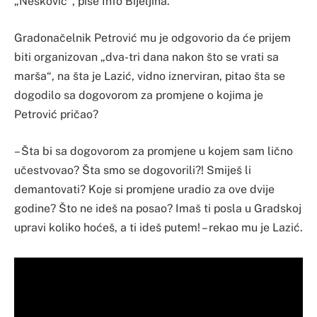
„Nešković“, piše Info Bijeljina.
Gradonačelnik Petrović mu je odgovorio da će prijem
biti organizovan „dva-tri dana nakon što se vrati sa
marša“, na šta je Lazić, vidno iznerviran, pitao šta se
dogodilo sa dogovorom za promjene o kojima je
Petrović pričao?
– Šta bi sa dogovorom za promjene u kojem sam lično
učestvovao? Šta smo se dogovorili?! Smiješ li
demantovati? Koje si promjene uradio za ove dvije
godine? Što ne ideš na posao? Imaš ti posla u Gradskoj
upravi koliko hoćeš, a ti ideš putem! – rekao mu je Lazić.