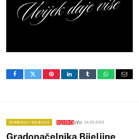
Facebook
Twitter
Pinterest
LinkedIn
Tumblr
WhatsApp
Email
24.05.2023
SEMBERIJA I MAJEVICA
Gradonačelnika Bijeljine