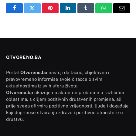
Facebook
Twitter
Pinterest
LinkedIn
Tumblr
WhatsApp
Email
OTVORENO.BA
Portal
Otvoreno.ba
nastoji da tačno, objektivno i
pravovremeno informiše svoje čitaoce o svim
aktuelnostima iz svih sfera života.
Otvoreno.ba
ukazuje na aktuelne probleme u različitim
oblastima, s ciljem pozitivnih društvenih promjena, ali
prije svega afirmira pozitivne vrijednosti, ljude i događaje
koji doprinose stvaranju zdrave i pozitivne atmosfere u
društvu.