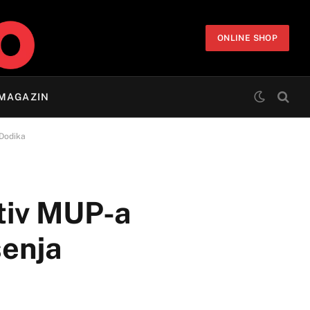
ONLINE SHOP
MAGAZIN
 Dodika
otiv MUP-a
šenja