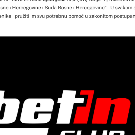
ne i Hercegovine i Suda Bosne i Hercegovine“ . U svakom 
benike i pružiti im svu potrebnu pomoć u zakonitom postupanj