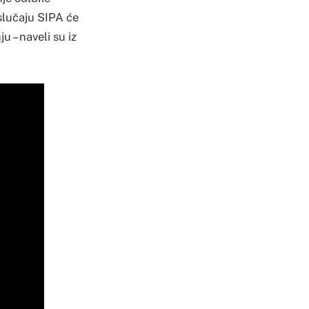
slučaju SIPA će
u – naveli su iz