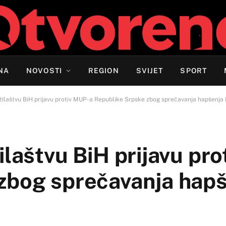
NA
NOVOSTI
REGION
SVIJET
SPORT
žilaštvu BiH prijavu protiv MUP-a Republike Srpske zbog sprečavanja hapšenja
ilaštvu BiH prijavu pr
zbog sprečavanja hap