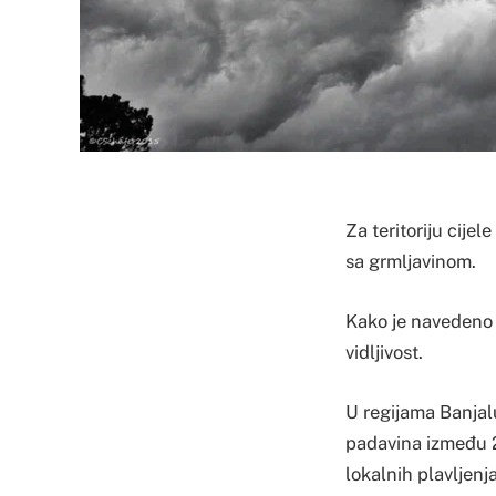
Za teritoriju cije
sa grmljavinom.
Kako je navedeno 
vidljivost.
U regijama Banjalu
padavina između 2
lokalnih plavljenj