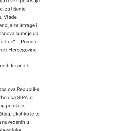
aja u vezi pokušaja
, za lišenje
ru Vlade
cija za istrage i
u osnova sumnje da
 radnje“ i „Pomoć
ne i Hercegovine.
enih krivičnih
 poslova Republike
žbenika SIPA-e,
og položaja,
taja. Ukoliko je to
la navedenih u
anje odluke