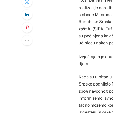
– S obzirom na vel
realizacije naredb
slobode Milorada
Republike Srpske 
zaštitu (SIPA) Tuž
su počinjena kriv
učiniocu nakon po
Izvještajem je obu
djela.
Kada su u pitanju 
Srpske podnijelo 
zbog navodnog pok
informišemo javnos
tačno možemo kons
izvještaju SIPA-e 