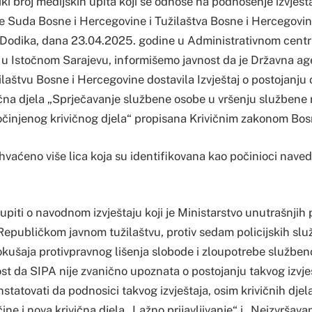
iki broj medijskih upita koji se odnose na podnošenje izvješt
e Suda Bosne i Hercegovine i Tužilaštva Bosne i Hercegovine
 Dodika, dana 23.04.2025. godine u Administrativnom cent
u Istočnom Sarajevu, informišemo javnost da je Državna agen
ilaštvu Bosne i Hercegovine dostavila Izvještaj o postojanj
ična djela „Sprječavanje službene osobe u vršenju službene
činjenog krivičnog djela“ propisana Krivičnim zakonom Bos
hvaćeno više lica koja su identifikovana kao počinioci naved
upiti o navodnom izvještaju koji je Ministarstvo unutrašnjih
Republičkom javnom tužilaštvu, protiv sedam policijskih slu
ušaja protivpravnog lišenja slobode i zloupotrebe služben
t da SIPA nije zvanično upoznata o postojanju takvog izvješ
tatovati da podnosici takvog izvještaja, osim krivičnih dje
čine i nova krivična djela „Lažno prijavljivanje“ i „Neizvršav