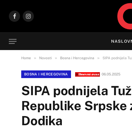
Facebook
Instagram
NASLOV
»
»
»
Home
Novosti
Bosna i Hercegovina
SIPA podnijela Tu
BOSNA I HERCEGOVINA
06.05.2025
SIPA podnijela Tuž
Republike Srpske 
Dodika