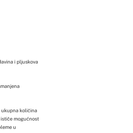
davina i pljuskova
 smanjena
e ukupna količina
 ističe mogućnost
obleme u