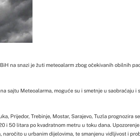
le BiH na snazi je žuti meteoalarm zbog očekivanih obilnih pa
na sajtu Meteoalarma, moguće su i smetnje u saobraćaju i
ka, Prijedor, Trebinje, Mostar, Sarajevo, Tuzla prognozira s
0 i 50 litara po kvadratnom metru u toku dana. Upozorenje
a, naročito u urbanim dijelovima, te smanjenu vidljivost i pr