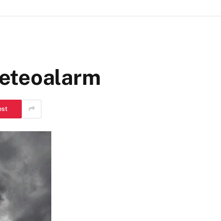
eteoalarm
est