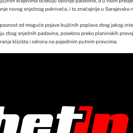
u južnim krajevima očekuju obilnije padavine, a u višim predje
je novog snježnog pokrivača, i to značajnije u Sarajevsko-ro
pasnost od moguće pojave bujičnih poplava zbog jakog inte
ju zbog snježnih padavina, posebno preko planinskih prevoja
ranja klizišta i odrona na pojedinim putnim pravcima.