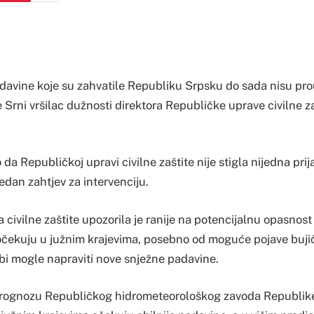
adavine koje su zahvatile Republiku Srpsku do sada nisu pr
 Srni vršilac dužnosti direktora Republičke uprave civilne z
 da Republičkoj upravi civilne zaštite nije stigla nijedna pri
jedan zahtjev za intervenciju.
civilne zaštite upozorila je ranije na potencijalnu opasnost
očekuju u južnim krajevima, posebno od moguće pojave bujičn
bi mogle napraviti nove snježne padavine.
 prognozu Republičkog hidrometeorološkog zavoda Republik