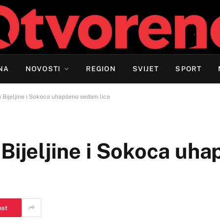
NA
NOVOSTI
REGION
SVIJET
SPORT
 Bijeljine i Sokoca uhapšeno sedam lica
Bijeljine i Sokoca uh
est