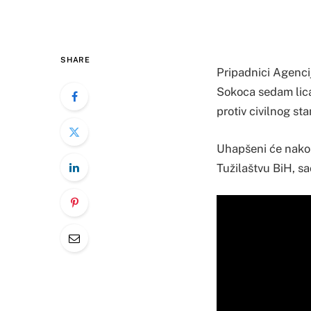
SHARE
Pripadnici Agencij
Sokoca sedam lica 
protiv civilnog st
Uhapšeni će nakon
Tužilaštvu BiH, sa