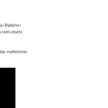
u Bijeljine i
 ratni zločin
alju nadležnost