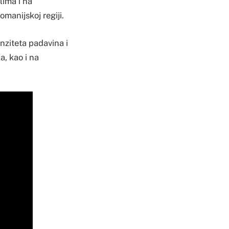
lima i na
manijskoj regiji.
nziteta padavina i
, kao i na