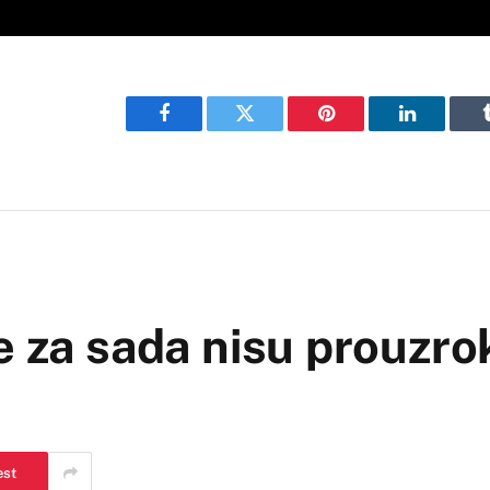
Facebook
Twitter
Pinterest
LinkedIn
e za sada nisu prouzro
est