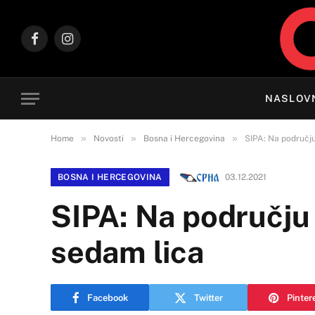
Facebook
Instagram
NASLOV
»
»
»
Home
Novosti
Bosna i Hercegovina
SIPA: Na području
BOSNA I HERCEGOVINA
03.12.2021
SIPA: Na području 
sedam lica
Facebook
Twitter
Pinter