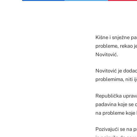
Kišne i snježne p
probleme, rekao je
Novitović.
Novitović je dodao
problemima, niti i
Republička uprava 
padavina koje se 
na probleme koje 
Pozivajući se na