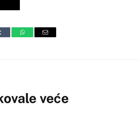
Tumblr
WhatsApp
Email
kovale veće