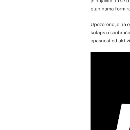
je najavila da se 
planinama formiran
Upozoreno je na o
kolaps u saobraća
opasnost od aktivi