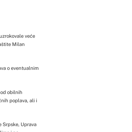
ouzrokovale veće
aštite Milan
java o eventualnim
 od obilnih
ih poplava, ali i
e Srpske, Uprava