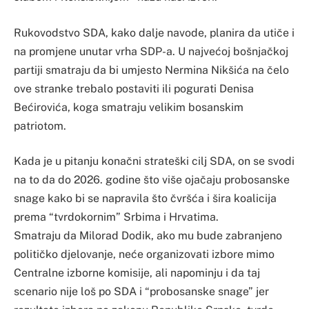
Rukovodstvo SDA, kako dalje navode, planira da utiče i
na promjene unutar vrha SDP-a. U najvećoj bošnjačkoj
partiji smatraju da bi umjesto Nermina Nikšića na čelo
ove stranke trebalo postaviti ili pogurati Denisa
Bećirovića, koga smatraju velikim bosanskim
patriotom.
Kada je u pitanju konačni strateški cilj SDA, on se svodi
na to da do 2026. godine što više ojačaju probosanske
snage kako bi se napravila što čvršća i šira koalicija
prema “tvrdokornim” Srbima i Hrvatima.
Smatraju da Milorad Dodik, ako mu bude zabranjeno
političko djelovanje, neće organizovati izbore mimo
Centralne izborne komisije, ali napominju i da taj
scenario nije loš po SDA i “probosanske snage” jer