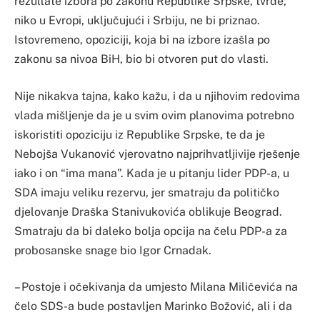
rezultate izbora po zakonu Republike Srpske, tvrde,
niko u Evropi, uključujući i Srbiju, ne bi priznao.
Istovremeno, opoziciji, koja bi na izbore izašla po
zakonu sa nivoa BiH, bio bi otvoren put do vlasti.
Nije nikakva tajna, kako kažu, i da u njihovim redovima
vlada mišljenje da je u svim ovim planovima potrebno
iskoristiti opoziciju iz Republike Srpske, te da je
Nebojša Vukanović vjerovatno najprihvatljivije rješenje
iako i on “ima mana”. Kada je u pitanju lider PDP-a, u
SDA imaju veliku rezervu, jer smatraju da političko
djelovanje Draška Stanivukovića oblikuje Beograd.
Smatraju da bi daleko bolja opcija na čelu PDP-a za
probosanske snage bio Igor Crnadak.
– Postoje i očekivanja da umjesto Milana Miličevića na
čelo SDS-a bude postavljen Marinko Božović, ali i da