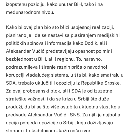
izopštenu poziciju, kako unutar BiH, tako i na
međunarodnom nivou.
Kako bi ovaj plan bio što bliži uspješnoj realizaciji,
planirano je i da se nastavi sa plasiranjem medijskih i
političkih spinova i informacija kako Dodik, ali i
Aleksandar Vučić predstavljaju opasnost po mir i
bezbjednost u BiH, ali i regionu. To, naravno,
podrazumijeva i širenje raznih priča o navodnoj
korupciji vladajućeg sistema, u šta bi, kako smatraju u
SDA, trebalo uključiti i opoziciju iz Republike Srpske.
Za ovaj probosanski blok, ali i SDA je od izuzetne
strateške važnosti i da se kriza u Srbiji što duže
produži, da bi se što više oslabila aktuelna vlast koju
predvode Aleksandar Vučić i SNS. Za njih je najbolja
opcija pobjeda opozicije u Srbiji, koju doživljavaju
slabom i fleksibilnijom – kažu naši izvori.