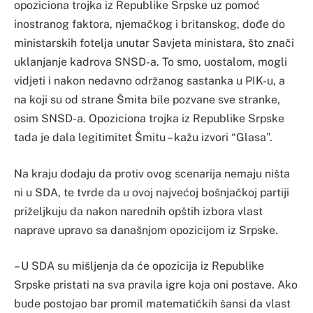
opoziciona trojka iz Republike Srpske uz pomoć
inostranog faktora, njemačkog i britanskog, dođe do
ministarskih fotelja unutar Savjeta ministara, što znači
uklanjanje kadrova SNSD-a. To smo, uostalom, mogli
vidjeti i nakon nedavno održanog sastanka u PIK-u, a
na koji su od strane Šmita bile pozvane sve stranke,
osim SNSD-a. Opoziciona trojka iz Republike Srpske
tada je dala legitimitet Šmitu – kažu izvori “Glasa”.
Na kraju dodaju da protiv ovog scenarija nemaju ništa
ni u SDA, te tvrde da u ovoj najvećoj bošnjačkoj partiji
priželjkuju da nakon narednih opštih izbora vlast
naprave upravo sa današnjom opozicijom iz Srpske.
– U SDA su mišljenja da će opozicija iz Republike
Srpske pristati na sva pravila igre koja oni postave. Ako
bude postojao bar promil matematičkih šansi da vlast