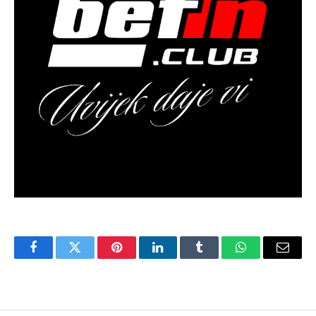
Facebook
Twitter
Pinterest
LinkedIn
Tumblr
WhatsApp
Email