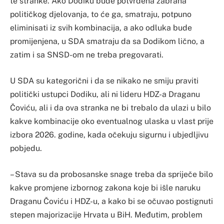
te stranke. Ako Dodiku bude potvrđena zabrana
političkog djelovanja, to će ga, smatraju, potpuno
eliminisati iz svih kombinacija, a ako odluka bude
promijenjena, u SDA smatraju da sa Dodikom lično, a
zatim i sa SNSD-om ne treba pregovarati.
U SDA su kategorični i da se nikako ne smiju praviti
politički ustupci Dodiku, ali ni lideru HDZ-a Draganu
Čoviću, ali i da ova stranka ne bi trebalo da ulazi u bilo
kakve kombinacije oko eventualnog ulaska u vlast prije
izbora 2026. godine, kada očekuju sigurnu i ubjedljivu
pobjedu.
– Stava su da probosanske snage treba da spriječe bilo
kakve promjene izbornog zakona koje bi išle naruku
Draganu Čoviću i HDZ-u, a kako bi se očuvao postignuti
stepen majorizacije Hrvata u BiH. Međutim, problem