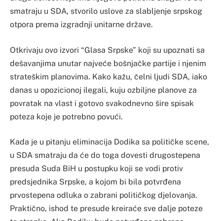
smatraju u SDA, stvorilo uslove za slabljenje srpskog
otpora prema izgradnji unitarne države.
Otkrivaju ovo izvori “Glasa Srpske” koji su upoznati sa
dešavanjima unutar najveće bošnjačke partije i njenim
strateškim planovima. Kako kažu, čelni ljudi SDA, iako
danas u opozicionoj ilegali, kuju ozbiljne planove za
povratak na vlast i gotovo svakodnevno šire spisak
poteza koje je potrebno povući.
Kada je u pitanju eliminacija Dodika sa političke scene,
u SDA smatraju da će do toga dovesti drugostepena
presuda Suda BiH u postupku koji se vodi protiv
predsjednika Srpske, a kojom bi bila potvrđena
prvostepena odluka o zabrani političkog djelovanja.
Praktično, ishod te presude kreiraće sve dalje poteze