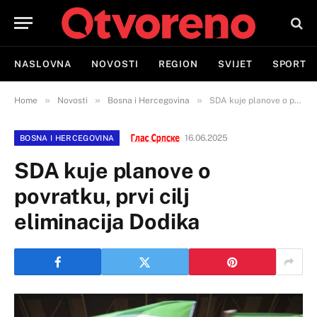
NASLOVNA
NOVOSTI
REGION
SVIJET
SPORT
»
»
»
Home
Novosti
Bosna i Hercegovina
SDA kuje planove o povratku, prvi cilj eliminacija Dodika
16.06.2025
BOSNA I HERCEGOVINA
SDA kuje planove o
povratku, prvi cilj
eliminacija Dodika