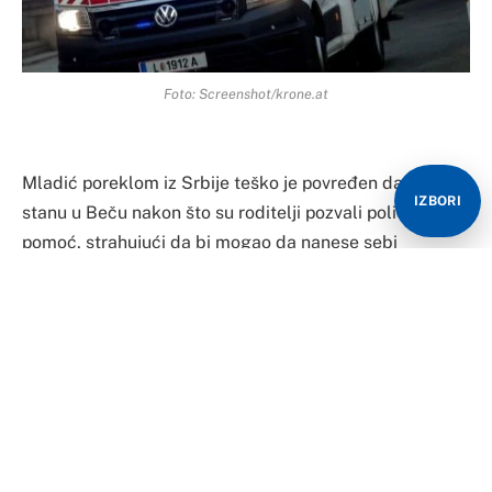
Foto: Screenshot/krone.at
Mladić poreklom iz Srbije teško je povređen danas u
IZBORI
stanu u Beču nakon što su roditelji pozvali policiju u
pomoć, strahujući da bi mogao da nanese sebi
povrede.
Policija je morala da upotrebi silu kako bi ga savladala,
javlja Heute.
Prema pisanju austrijskog medija, roditelji 28-
godišnjeg mladića pozvali su hitne službe oko 13.30
časova u nedjelju: njihov sin je bio u stanju psihološke