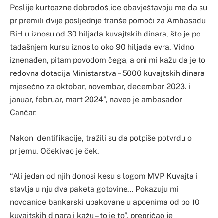
Poslije kurtoazne dobrodošlice obavještavaju me da su
pripremili dvije posljednje tranše pomoći za Ambasadu
BiH u iznosu od 30 hiljada kuvajtskih dinara, što je po
tadašnjem kursu iznosilo oko 90 hiljada evra. Vidno
iznenađen, pitam povodom čega, a oni mi kažu da je to
redovna dotacija Ministarstva – 5000 kuvajtskih dinara
mjesečno za oktobar, novembar, decembar 2023. i
januar, februar, mart 2024”, naveo je ambasador
Čančar.
Nakon identifikacije, tražili su da potpiše potvrdu o
prijemu. Očekivao je ček.
“Ali jedan od njih donosi kesu s logom MVP Kuvajta i
stavlja u nju dva paketa gotovine… Pokazuju mi
novčanice bankarski upakovane u apoenima od po 10
kuvajtskih dinara i kažu – to je to”, prepričao je