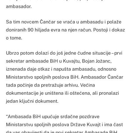
ambasador.
Sa tim novcem Čančar se vraća u ambasadu i polaže
doniranih 90 hiljada evra na njen račun. Postoji i dokaz
o tome.
Ubrzo potom dolazi do još jedne čudne situacije – prvi
sekretar ambasade BiH u Kuvajtu, Bojan Jožanc,
iznenada daje otkaz i napušta ambasadu, odnosno
Ministarstvo spoljnih poslova BiH. Ambasador Čančar
tada počinje da pretražuje arhivu. Većina
dokumentacije je uništena ili oštećena, ali pronalazi
jedan ključni dokument.
“Ambasada BiH upućuje srdačne pozdrave
Ministarstvu spoljnih poslova Države Kuvajt i ima čast
da vas obavijesti da je prvi sekretar Ambasade BiH,