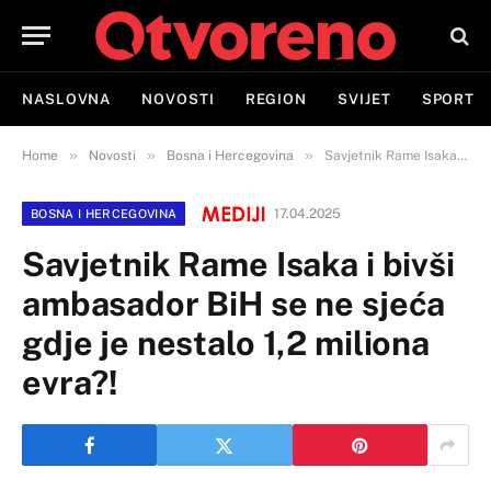
NASLOVNA
NOVOSTI
REGION
SVIJET
SPORT
»
»
»
Home
Novosti
Bosna i Hercegovina
Savjetnik Rame Isaka i bivši ambasador BiH se ne sjeća gdje je nestalo 1,2 miliona evra?!
17.04.2025
BOSNA I HERCEGOVINA
Savjetnik Rame Isaka i bivši
ambasador BiH se ne sjeća
gdje je nestalo 1,2 miliona
evra?!