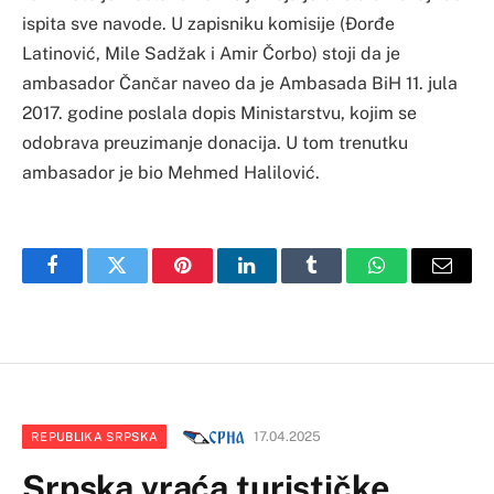
ispita sve navode. U zapisniku komisije (Đorđe
Latinović, Mile Sadžak i Amir Čorbo) stoji da je
ambasador Čančar naveo da je Ambasada BiH 11. jula
2017. godine poslala dopis Ministarstvu, kojim se
odobrava preuzimanje donacija. U tom trenutku
ambasador je bio Mehmed Halilović.
Facebook
Twitter
Pinterest
LinkedIn
Tumblr
WhatsApp
Email
17.04.2025
REPUBLIKA SRPSKA
Srpska vraća turističke