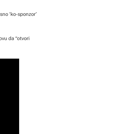
osno ‘ko-sponzor’
ovu da “otvori