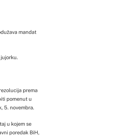
produžava mandat
jujorku.
rezolucija prema
biti pomenut u
k, 5. novembra.
taj u kojem se
tavni poredak BiH,