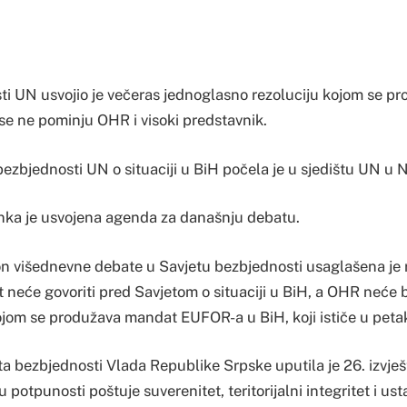
ti UN usvojio je večeras jednoglasno rezoluciju kojom se 
se ne pominju OHR i visoki predstavnik.
ezbjednosti UN o situaciji u BiH počela je u sjedištu UN u N
nka je usvojena agenda za današnju debatu.
 višednevne debate u Savjetu bezbjednosti usaglašena je 
it neće govoriti pred Savjetom o situaciji u BiH, a OHR neće 
kojom se produžava mandat EUFOR-a u BiH, koji ističe u peta
a bezbjednosti Vlada Republike Srpske uputila je 26. izvješ
 potpunosti poštuje suverenitet, teritorijalni integritet i us