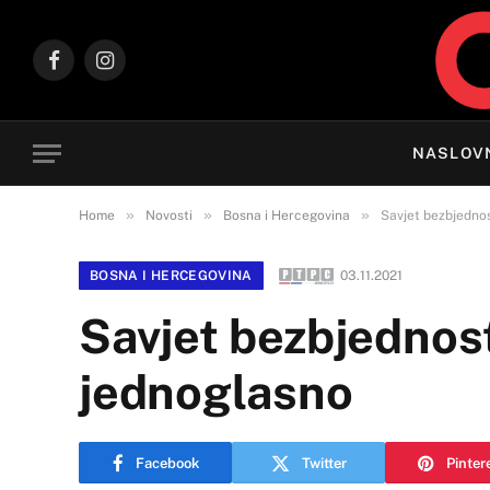
Facebook
Instagram
NASLOV
»
»
»
Home
Novosti
Bosna i Hercegovina
Savjet bezbjednos
BOSNA I HERCEGOVINA
03.11.2021
Savjet bezbjednost
jednoglasno
Facebook
Twitter
Pinter