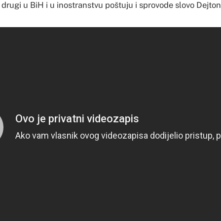
 da drugi u BiH i u inostranstvu poštuju i sprovode slovo Dej