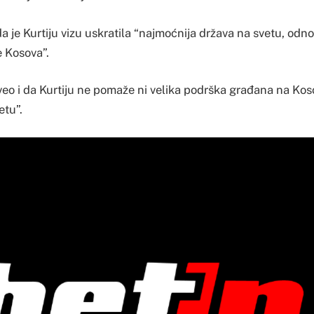
da je Kurtiju vizu uskratila “najmoćnija država na svetu, odn
e Kosova”.
veo i da Kurtiju ne pomaže ni velika podrška građana na Kos
etu”.