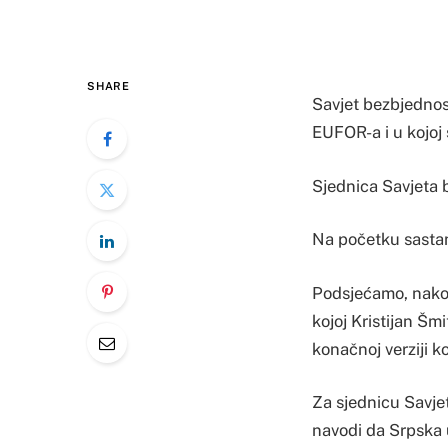
SHARE
Savjet bezbjednos
EUFOR-a i u kojoj 
Sjednica Savjeta b
Na početku sasta
Podsjećamo, nakon
kojoj Kristijan Šm
konačnoj verziji 
Za sjednicu Savjet
navodi da Srpska u