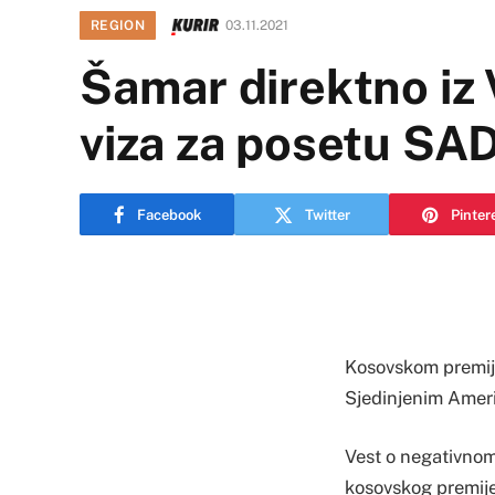
REGION
03.11.2021
Šamar direktno iz 
viza za posetu SA
Facebook
Twitter
Pinter
Kosovskom premije
Sjedinjenim Ameri
Vest o negativnom 
kosovskog premijer