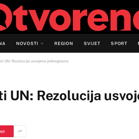
NA
NOVOSTI
REGION
SVIJET
SPORT
ti UN: Rezolucija usvojena jednoglasno
i UN: Rezolucija usvo
est