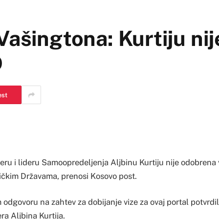
Vašingtona: Kurtiju ni
D
est
ru i lideru Samoopredeljenja Aljbinu Kurtiju nije odobrena 
čkim Državama, prenosi Kosovo post.
odgovoru na zahtev za dobijanje vize za ovaj portal potvrdil
a Aljbina Kurtija.