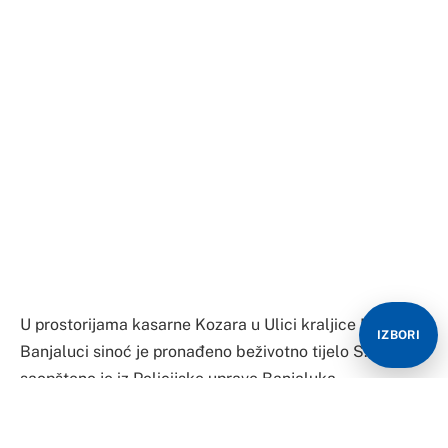
U prostorijama kasarne Kozara u Ulici kraljice Marije u
Banjaluci sinoć je pronađeno beživotno tijelo S.J”,
saopšteno je iz Policijske uprave Banjaluka.
“Uviđaj je izvršen od strane pripadnika vojne policije”,
navodi se u saopštenju.
Na lice mjesta je izašao dežurni mrtvozornik koji se
izjasnio da se radi o prirodnoj smrti.
IZBORI