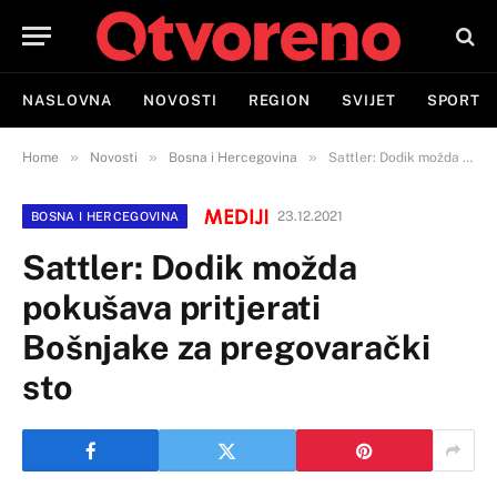
NASLOVNA
NOVOSTI
REGION
SVIJET
SPORT
»
»
»
Home
Novosti
Bosna i Hercegovina
Sattler: Dodik možda pokušava pritjerati Bošnjake za pregovarački sto
23.12.2021
BOSNA I HERCEGOVINA
Sattler: Dodik možda
pokušava pritjerati
Bošnjake za pregovarački
sto