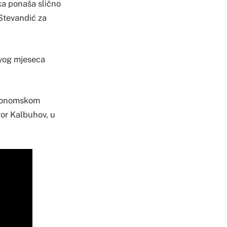
ska ponaša slično
 Stevandić za
ovog mjeseca
ekonomskom
or Kalbuhov, u