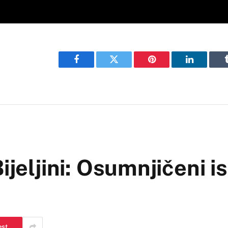
Facebook
Twitter
Pinterest
LinkedIn
ijeljini: Osumnjičeni is
est