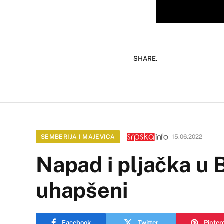
SHARE.
SEMBERIJA I MAJEVICA
15.06.2022
Napad i pljačka u B
uhapšeni
Facebook
Twitter
Pinter