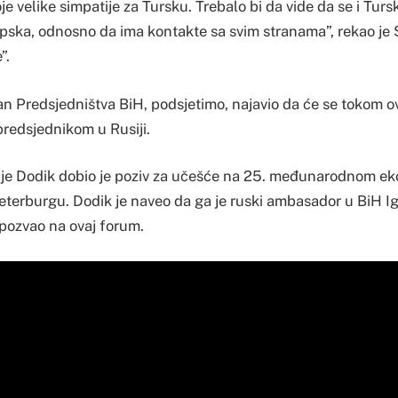
e velike simpatije za Tursku. Trebalo bi da vide da se i Tur
Srpska, odnosno da ima kontakte sa svim stranama”, rekao je
”.
član Predsjedništva BiH, podsjetimo, najavio da će se tokom 
predsjednikom u Rusiji.
a je Dodik dobio je poziv za učešće na 25. međunarodnom 
terburgu. Dodik je naveo da ga je ruski ambasador u BiH Ig
 pozvao na ovaj forum.