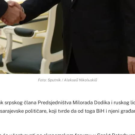
Foto: Sputnik / Alekseй Nikolьskiй
ak srpskog člana Predsjedništva Milorada Dodika i ruskog li
 sarajevske političare, koji tvrde da od toga BiH i njeni građa