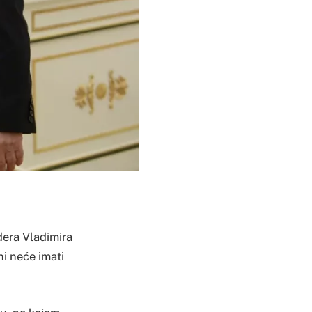
dera Vladimira
ni neće imati