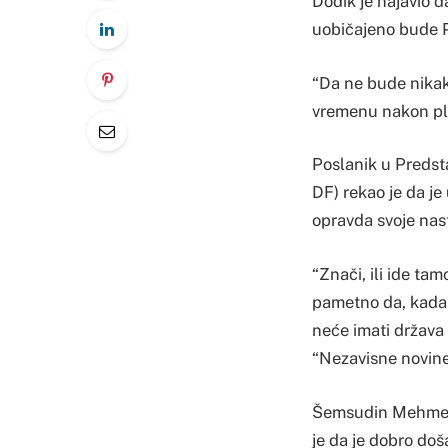
Dodik je najavio 
uobičajeno bude P
“Da ne bude nikak
vremenu nakon ple
Poslanik u Predst
DF) rekao je da je
opravda svoje nas
“Znači, ili ide tam
pametno da, kada 
neće imati država n
“Nezavisne novine
Šemsudin Mehmedo
je da je dobro do