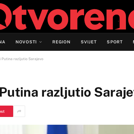
NA
NOVOSTI
REGION
SVIJET
SPORT
 Putina razljutio Sarajevo
Putina razljutio Saraj
est