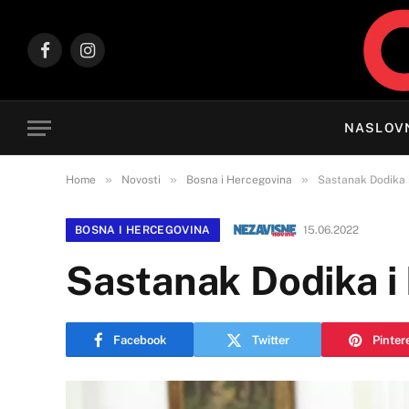
Facebook
Instagram
NASLOV
»
»
»
Home
Novosti
Bosna i Hercegovina
Sastanak Dodika i
BOSNA I HERCEGOVINA
15.06.2022
Sastanak Dodika i 
Facebook
Twitter
Pinter