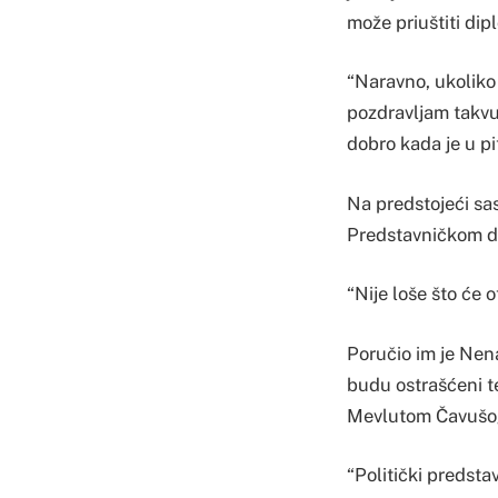
može priuštiti dip
“Naravno, ukoliko
pozdravljam takvu 
dobro kada je u p
Na predstojeći sa
Predstavničkom d
“Nije loše što će o
Poručio im je Nen
budu ostrašćeni t
Mevlutom Čavušo
“Politički predsta