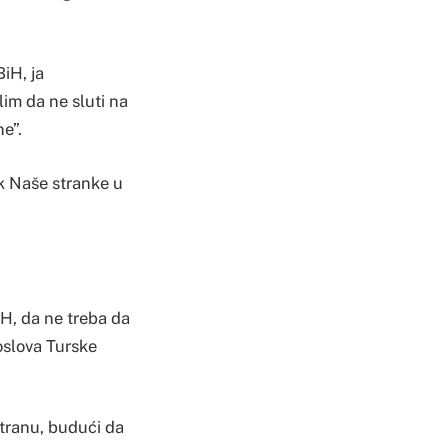
iH, ja
lim da ne sluti na
e”.
ik Naše stranke u
H, da ne treba da
oslova Turske
stranu, budući da