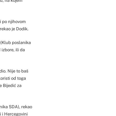
u, na kojem
i po njihovom
rekao je Dodik.
(Klub poslanika
izbore, ili da
dio. Nije to baš
oristi od toga
e Bijedić za
nika SDA), rekao
i i Hercegovini