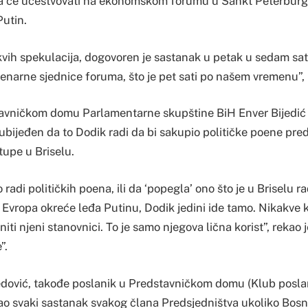
da će učestvovati na ekonomskom forumu u Sankt Peterburg
utin.
vih spekulacija, dogovoren je sastanak u petak u sedam sat
narne sjednice foruma, što je pet sati po našem vremenu”, 
avničkom domu Parlamentarne skupštine BiH Enver Bijedić 
 ubijeđen da to Dodik radi da bi sakupio političke poene pred 
tupe u Briselu.
o radi političkih poena, ili da ‘popegla’ ono što je u Briselu ra
Evropa okreće leđa Putinu, Dodik jedini ide tamo. Nikakve k
iti njeni stanovnici. To je samo njegova lična korist”, rekao j
”.
vić, takođe poslanik u Predstavničkom domu (Klub posla
šao svaki sastanak svakog člana Predsjedništva ukoliko Bosn