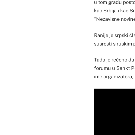
u tom gradu postoj
kao Srbija i kao 
“Nezavisne novine
Ranije je srpski 
susresti s ruskim 
Tada je rečeno d
forumu u Sankt Pe
ime organizatora,