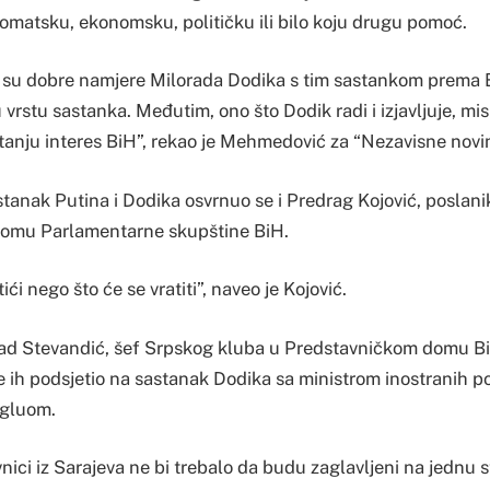
lomatsku, ekonomsku, političku ili bilo koju drugu pomoć.
 su dobre namjere Milorada Dodika s tim sastankom prema B
vrstu sastanka. Međutim, ono što Dodik radi i izjavljuje, mis
itanju interes BiH”, rekao je Mehmedović za “Nezavisne novin
stanak Putina i Dodika osvrnuo se i Predrag Kojović, poslan
omu Parlamentarne skupštine BiH.
tići nego što će se vratiti”, naveo je Kojović.
ad Stevandić, šef Srpskog kluba u Predstavničkom domu Bi
e ih podsjetio na sastanak Dodika sa ministrom inostranih p
gluom.
vnici iz Sarajeva ne bi trebalo da budu zaglavljeni na jednu 