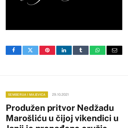
Facebook
Twitter
Pinterest
LinkedIn
Tumblr
WhatsApp
Email
29.10.2021
SEMBERIJA I MAJEVICA
Produžen pritvor Nedžadu
Marošliću u čijoj vikendici u