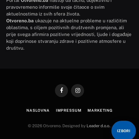
Portal
Otvoreno.ba
nastoji da tačno, objektivno i
pravovremeno informiše svoje čitaoce o svim
aktuelnostima iz svih sfera života.
Otvoreno.ba
ukazuje na aktuelne probleme u različitim
oblastima, s ciljem pozitivnih društvenih promjena, ali
prije svega afirmira pozitivne vrijednosti, ljude i događaje
koji doprinose stvaranju zdrave i pozitivne atmosfere u
društvu.
Facebook
Instagram
NASLOVNA
IMPRESSUM
MARKETING
© 2026 Otvoreno. Designed by
Leader d.o.o.
.
IZBORI