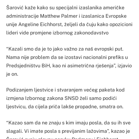
Šarović kaže kako su specijalni izaslanika američke
administracije Matthew Palmer i izaslanica Evropske
unije Angeline Eichhorst, željeli da čuju kako opozicioni
lideri vide promjene izbornog zakonodavstvo
“Kazali smo da je to jako važno za naš evropski put.
Nama nije problem da se izostavi nacionalni prefiks u
Predsjedništvu BiH, kao ni asimetrična rješenja”, izjavio
je on.
Podizanjem ljestvice i stvaranjem većeg paketa kod
izmjena Izbornog zakona SNSD želi samo podići
ljestvicu, da cijela priča lakše propadne, smatra on.
“Kazao sam da ne znaju s kim imaju posla, da su ih sve
slagali. Vi imate posla s previjanim lažovima”, kazao je