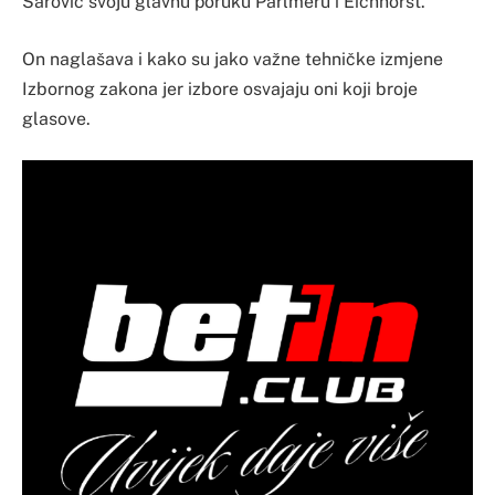
Šarović svoju glavnu poruku Parlmeru i Eichhorst.
On naglašava i kako su jako važne tehničke izmjene
Izbornog zakona jer izbore osvajaju oni koji broje
glasove.