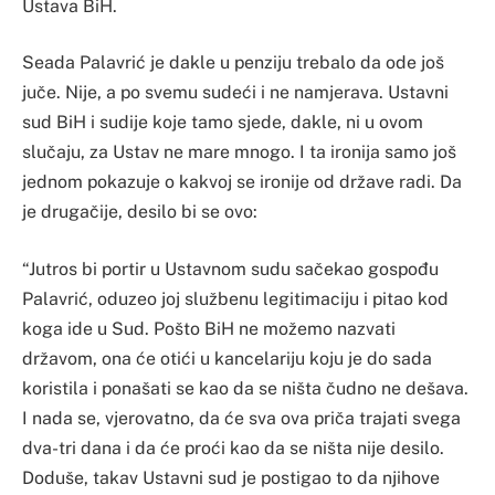
Ustava BiH.
Seada Palavrić je dakle u penziju trebalo da ode još
juče. Nije, a po svemu sudeći i ne namjerava. Ustavni
sud BiH i sudije koje tamo sjede, dakle, ni u ovom
slučaju, za Ustav ne mare mnogo. I ta ironija samo još
jednom pokazuje o kakvoj se ironije od države radi. Da
je drugačije, desilo bi se ovo:
“Jutros bi portir u Ustavnom sudu sačekao gospođu
Palavrić, oduzeo joj službenu legitimaciju i pitao kod
koga ide u Sud. Pošto BiH ne možemo nazvati
državom, ona će otići u kancelariju koju je do sada
koristila i ponašati se kao da se ništa čudno ne dešava.
I nada se, vjerovatno, da će sva ova priča trajati svega
dva-tri dana i da će proći kao da se ništa nije desilo.
Doduše, takav Ustavni sud je postigao to da njihove