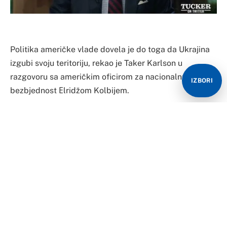
Politika američke vlade dovela je do toga da Ukrajina
izgubi svoju teritoriju, rekao je Taker Karlson u
razgovoru sa američkim oficirom za nacionalnu
IZBORI
bezbjednost Еlridžom Kolbijem.
– Ukrajinci su izgubili Ukrajinu, ali ne zbog Rusa, već uz
pomoć Bajdenove administracije – smatra novinar.
On je pojasnio da je cilj svakog sistema stvaranje
efekta, a željeni efekat u rusko-ukrajinskom sukobu za
SAD je smanjenje stanovništva Ukrajine i već započeta
kupovina ukrajinske zemlje od stranaca, uključujući i
Amerikance.