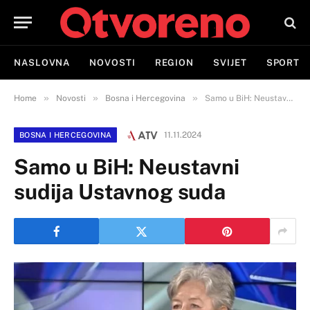
NASLOVNA
NOVOSTI
REGION
SVIJET
SPORT
»
»
»
Home
Novosti
Bosna i Hercegovina
Samo u BiH: Neustavni sudija Ustavnog suda
11.11.2024
BOSNA I HERCEGOVINA
Samo u BiH: Neustavni
sudija Ustavnog suda