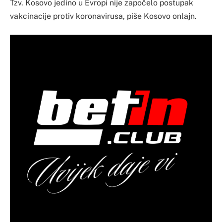
Tzv. Kosovo jedino u Evropi nije započelo postupak
vakcinacije protiv koronavirusa, piše Kosovo onlajn.