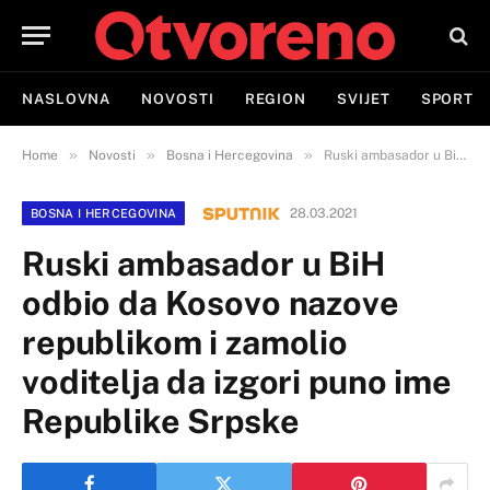
NASLOVNA
NOVOSTI
REGION
SVIJET
SPORT
»
»
»
Home
Novosti
Bosna i Hercegovina
Ruski ambasador u BiH odbio da Kosovo nazove republikom i zamolio voditelja da izgori puno ime Republike Srpske
28.03.2021
BOSNA I HERCEGOVINA
Ruski ambasador u BiH
odbio da Kosovo nazove
republikom i zamolio
voditelja da izgori puno ime
Republike Srpske