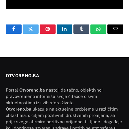
Facebook
Twitter
Pinterest
LinkedIn
Tumblr
WhatsApp
Email
OTVORENO.BA
Portal
Otvoreno.ba
nastoji da tačno, objektivno i
pravovremeno informiše svoje čitaoce o svim
aktuelnostima iz svih sfera života.
Otvoreno.ba
ukazuje na aktuelne probleme u različitim
oblastima, s ciljem pozitivnih društvenih promjena, ali
prije svega afirmira pozitivne vrijednosti, ljude i događaje
koji doprinose stvaranju zdrave i pozitivne atmosfere u