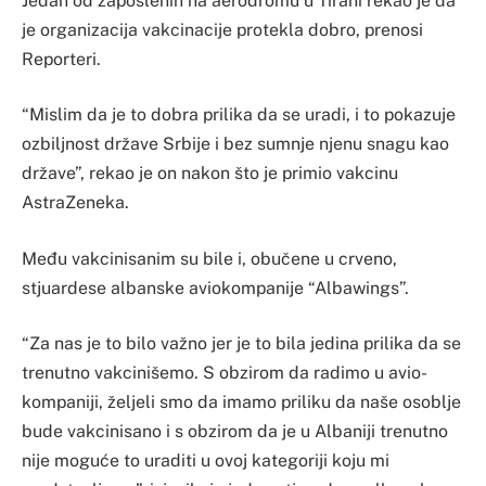
Jedan od zaposlenih na aerodromu u Tirani rekao je da
je organizacija vakcinacije protekla dobro, prenosi
Reporteri.
“Mislim da je to dobra prilika da se uradi, i to pokazuje
ozbiljnost države Srbije i bez sumnje njenu snagu kao
države”, rekao je on nakon što je primio vakcinu
AstraZeneka.
Među vakcinisanim su bile i, obučene u crveno,
stjuardese albanske aviokompanije “Albawings”.
“Za nas je to bilo važno jer je to bila jedina prilika da se
trenutno vakcinišemo. S obzirom da radimo u avio-
kompaniji, željeli smo da imamo priliku da naše osoblje
bude vakcinisano i s obzirom da je u Albaniji trenutno
nije moguće to uraditi u ovoj kategoriji koju mi