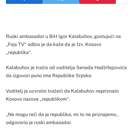
Ruski ambasador u BiH Igor Kalabuhov, gostujući na
„Fejs TV“ odbio je da kaže da je tzv. Kosovo
„republika“.
Kalabuhov je tražio od voditelja Senada Hadžifejzovića
da izgovori puno ime Republike Srpske.
Voditelj je uzvratio tražeći da Kalabuhov nepriznato
Kosovo nazove „republikom“.
„Ne mogu reći da je republika, mi to ne priznajemo.,
odgovorio je ruski ambasador.