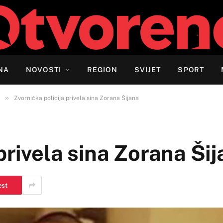
NA
NOVOSTI
REGION
SVIJET
SPORT
»
Zvornička policija privela sina Zorana Šijana
privela sina Zorana Ši
est