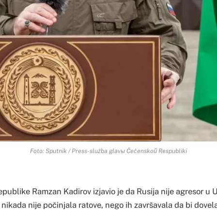
Foto: Sputnik / Press-služba glavы Čečenskoй Respubliki
ublike Ramzan Kadirov izjavio je da Rusija nije agresor u Uk
nikada nije počinjala ratove, nego ih završavala da bi dovel