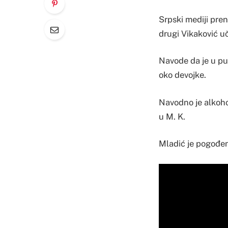
Srpski mediji preno
drugi Vikaković u
Navode da je u pu
oko devojke.
Navodno je alkoho
u M. K.
Mladić je pogođen