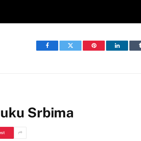
Facebook
Twitter
Pinterest
LinkedIn
ruku Srbima
est