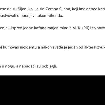
se da su Šijan, koji je sin Zorana Šijana, koji ima debeo krimi
čestvovali u pucnjavi tokom vikenda.
cnjavi ispred jedne kafane ranjen mladić M. K. (20) i to na
l kumovao incidentu a nakon svađe je jedan od aktera izvuka
 u nogu, a napadači su pobjegli.