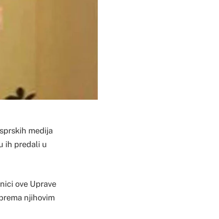
 sprskih medija
u ih predali u
dnici ove Uprave
u prema njihovim