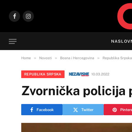
Facebook
Instagram
NASLOV
»
»
»
Home
Novosti
Bosna i Hercegovina
Republika Srpska
REPUBLIKA SRPSKA
10.03.2022
Zvornička policija 
Facebook
Twitter
Pinter