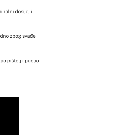
nalni dosije, i
vodno zbog svađe
o pištolj i pucao