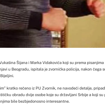
 Vukašina Šijana i Marka Vidakovića koji su prema pisanjima
javi u Beogradu, ispitala je zvornička policija, nakon čega s
ijeljini.
im” kratko rečeno iz PU Zvornik, ne navodeći detalje, pripa
alištičku obradu dvije osobe koje su državljani Srbije a koji s
njima bile bezbjedonosno interesantne.