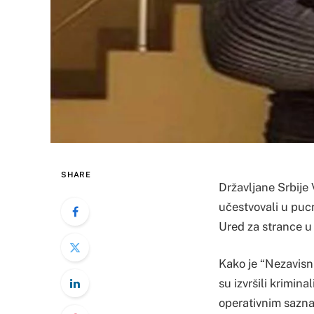
SHARE
Državljane Srbije
učestvovali u pucn
Ured za strance u B
Kako je “Nezavisn
su izvršili krimin
operativnim sazna