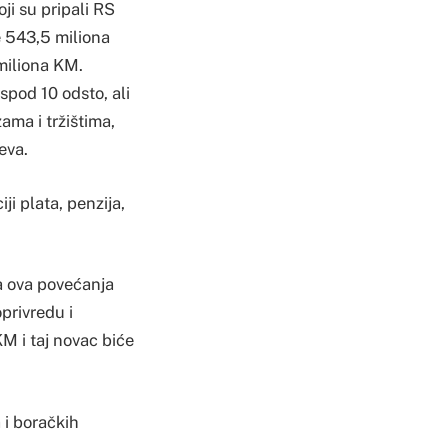
ji su pripali RS
e 543,5 miliona
 miliona KM.
 ispod 10 odsto, ali
ama i tržištima,
eva.
ji plata, penzija,
a ova povećanja
privredu i
M i taj novac biće
 i boračkih