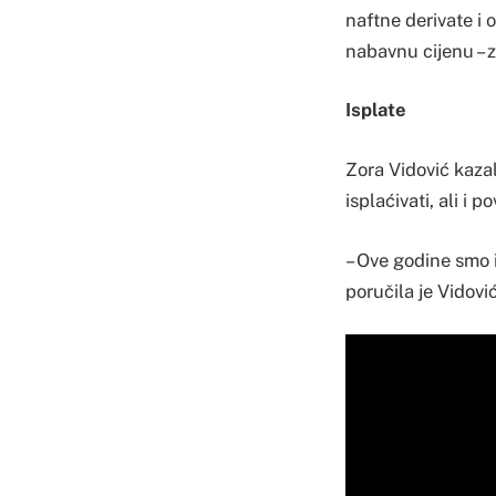
naftne derivate i
nabavnu cijenu – z
Isplate
Zora Vidović kaza
isplaćivati, ali i 
– Ove godine smo i
poručila je Vidovi