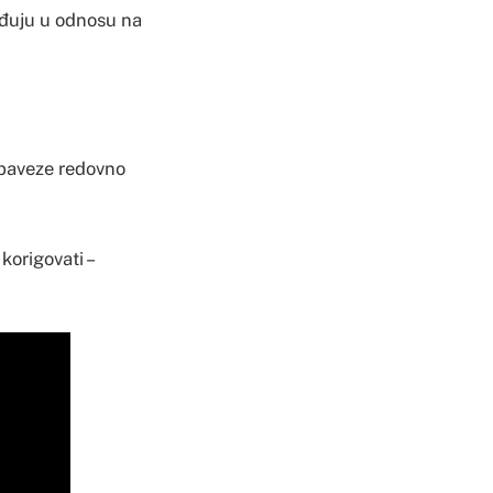
eđuju u odnosu na
obaveze redovno
korigovati –