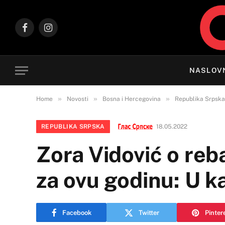
Facebook
Instagram
NASLOV
»
»
»
Home
Novosti
Bosna i Hercegovina
Republika Srpska
REPUBLIKA SRPSKA
18.05.2022
Zora Vidović o re
za ovu godinu: U k
Facebook
Twitter
Pinter