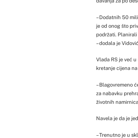
davanja za po dese
– Dodatnih 50 mili
je od onog što priv
podržati. Planiral
– dodala je Vidovi
Vlada RS je već u 
kretanje cijena n
– Blagovremeno će
za nabavku prehra
životnih namirnica
Navela je da je je
– Trenutno je u sk