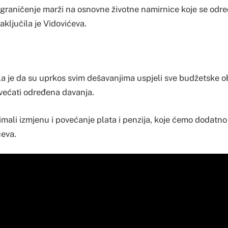
 ograničenje marži na osnovne životne namirnice koje se odr
aključila je Vidovićeva.
la je da su uprkos svim dešavanjima uspjeli sve budžetske 
povećati određena davanja.
mali izmjenu i povećanje plata i penzija, koje ćemo dodatno 
ćeva.