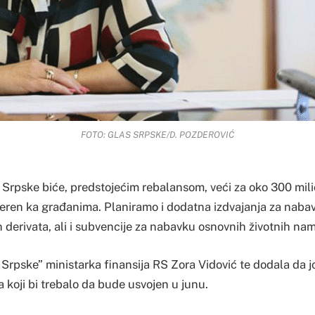
FOTO: GLAS SRPSKE/D. POZDEROVIĆ
Srpske biće, predstojećim rebalansom, veći za oko 300 mili
jeren ka građanima. Planiramo i dodatna izdvajanja za nab
h derivata, ali i subvencije za nabavku osnovnih životnih nam
 Srpske” ministarka finansija RS Zora Vidović te dodala da j
 koji bi trebalo da bude usvojen u junu.