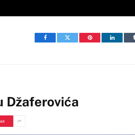
Facebook
Twitter
Pinterest
LinkedIn
u Džaferovića
est