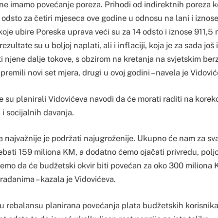
ne imamo povećanje poreza. Prihodi od indirektnih poreza ko
odsto za četiri mjeseca ove godine u odnosu na lani i iznos
koje ubire Poreska uprava veći su za 14 odsto i iznose 911,5
zultate su u boljoj naplati, ali i inflaciji, koja je za sada još
ti njene dalje tokove, s obzirom na kretanja na svjetskim berz
remili novi set mjera, drugi u ovoj godini – navela je Vidović
e su planirali Vidovićeva navodi da će morati raditi na korekci
i socijalnih davanja.
a najvažnije je podržati najugroženije. Ukupno će nam za sv
ebati 159 miliona KM, a dodatno ćemo ojačati privredu, poljo
jemo da će budžetski okvir biti povećan za oko 300 miliona K
ađanima – kazala je Vidovićeva.
 u rebalansu planirana povećanja plata budžetskih korisnika