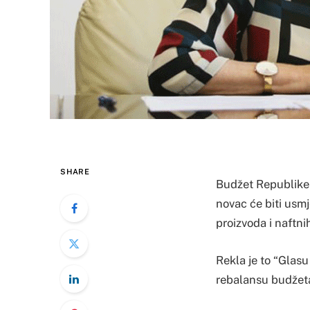
SHARE
Budžet Republike 
novac će biti usm
proizvoda i naftni
Rekla je to “Glasu
rebalansu budžeta