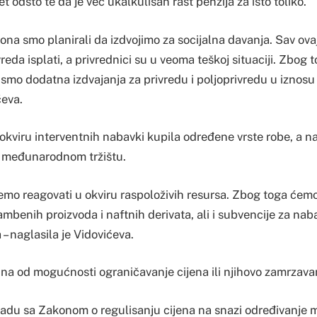
t odsto te da je već ukalkulisan rast penzija za isto toliko.
ona smo planirali da izdvojimo za socijalna davanja. Sav ov
reda isplati, a privrednici su u veoma teškoj situaciji. Zbog 
i smo dodatna izdvajanja za privredu i poljoprivredu u iznos
ćeva.
okviru interventnih nabavki kupila određene vrste robe, a na
a međunarodnom tržištu.
mo reagovati u okviru raspoloživih resursa. Zbog toga ćemo 
mbenih proizvoda i naftnih derivata, ali i subvencije za na
 – naglasila je Vidovićeva.
dna od mogućnosti ograničavanje cijena ili njihovo zamrzava
ladu sa Zakonom o regulisanju cijena na snazi određivanje m