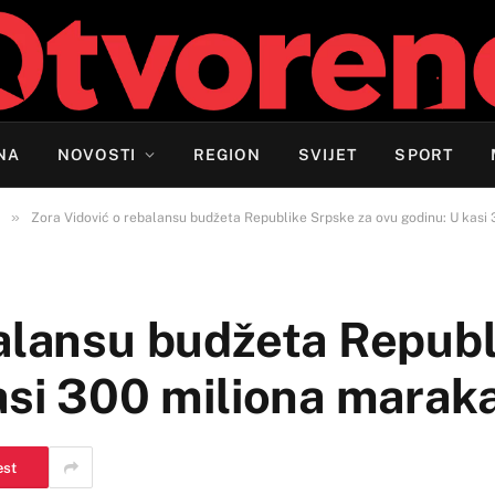
NA
NOVOSTI
REGION
SVIJET
SPORT
»
Zora Vidović o rebalansu budžeta Republike Srpske za ovu godinu: U kasi 
balansu budžeta Repub
asi 300 miliona maraka
est