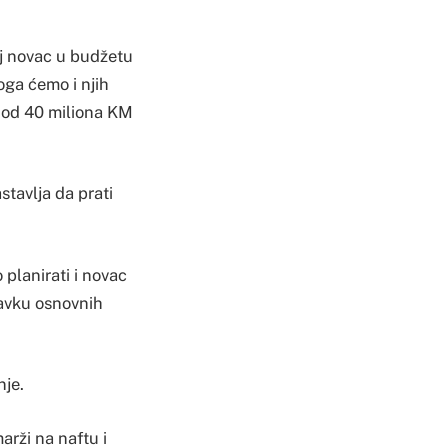
aj novac u budžetu
toga ćemo i njih
u od 40 miliona KM
stavlja da prati
planirati i novac
bavku osnovnih
nje.
arži na naftu i