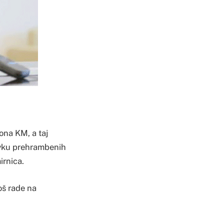
ona KM, a taj
avku prehrambenih
irnica.
oš rade na