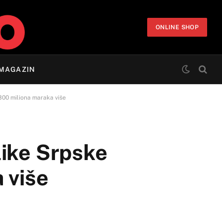
ONLINE SHOP
MAGAZIN
300 miliona maraka više
like Srpske
 više