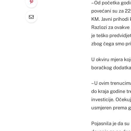
– Od početka godi
povećani su za 22 
KM. Javni prihodi 
Razlozi za ovakve re
je teško predvidje
zbog čega smo prip
U okviru mjera koj
boračkog dodatka 
– U ovim trenucim
do kraja godine tr
investicije. Očeku
usmjeren prema gr
Pojasnila je da su