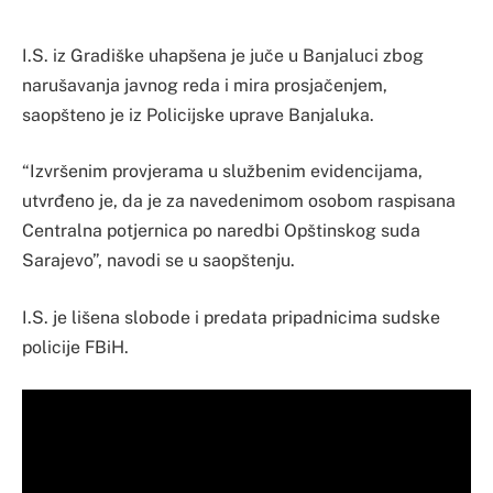
I.S. iz Gradiške uhapšena je juče u Banjaluci zbog
narušavanja javnog reda i mira prosjačenjem,
saopšteno je iz Policijske uprave Banjaluka.
“Izvršenim provjerama u službenim evidencijama,
utvrđeno je, da je za navedenimom osobom raspisana
Centralna potjernica po naredbi Opštinskog suda
Sarajevo”, navodi se u saopštenju.
I.S. je lišena slobode i predata pripadnicima sudske
policije FBiH.