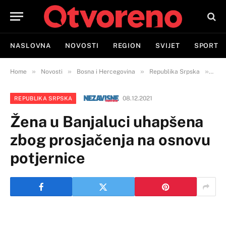
NASLOVNA
NOVOSTI
REGION
SVIJET
SPORT
»
»
»
»
Home
Novosti
Bosna i Hercegovina
Republika Srpska
Žena
08.12.2021
REPUBLIKA SRPSKA
Žena u Banjaluci uhapšena
zbog prosjačenja na osnovu
potjernice