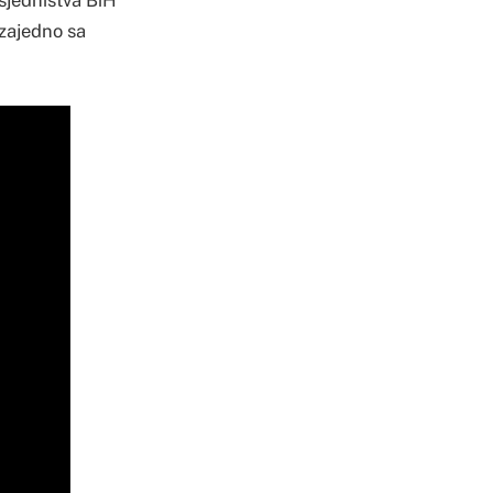
dsjedništva BiH
 zajedno sa