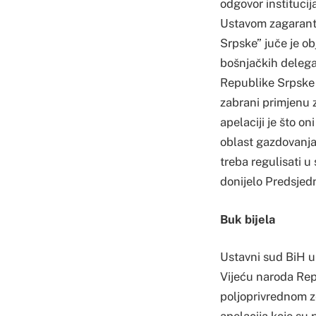
odgovor institucij
Ustavom zagaranto
Srpske” juče je o
bošnjačkih deleg
Republike Srpske 
zabrani primjenu 
apelaciji je što o
oblast gazdovanja
treba regulisati 
donijelo Predsjed
Buk bijela
Ustavni sud BiH u
Vijeću naroda Rep
poljoprivrednom z