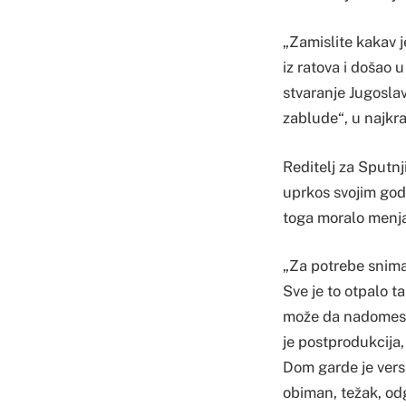
„Zamislite kakav j
iz ratova i došao u
stvaranje Jugoslav
zablude“, u najkra
Reditelj za Sputnj
uprkos svojim god
toga moralo menja
„Za potrebe snima
Sve je to otpalo t
može da nadomesti
je postprodukcija,
Dom garde je versa
obiman, težak, odg