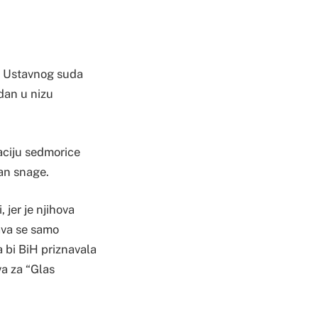
d Ustavnog suda
dan u nizu
aciju sedmorice
an snage.
 jer je njihova
ava se samo
 bi BiH priznavala
va za “Glas