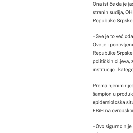
Ona ističe da je 
stranih sudija, O
Republike Srpske i
– Sve je to već od
Ovo je i ponovlje
Republike Srpske o
političkih ciljeva
institucije – kateg
Prema njenim rije
šampion u produkov
epidemiološka situ
FBiH na evropskom
– Ovo sigurno nije 