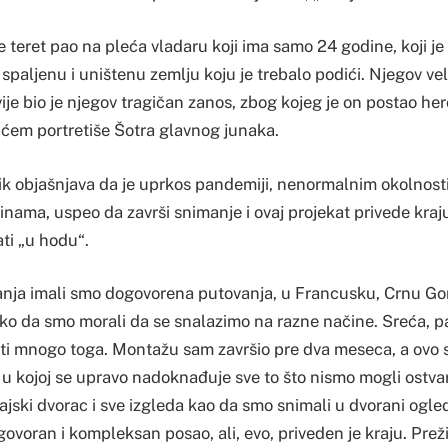
e teret pao na pleća vladaru koji ima samo 24 godine, koji j
 spaljenu i uništenu zemlju koju je trebalo podići. Njegov veli
ije bio je njegov tragičan zanos, zbog kojeg je on postao her
ćem portretiše Šotra glavnog junaka.
ik objašnjava da je uprkos pandemiji, nenormalnim okolnostim
inama, uspeo da završi snimanje i ovaj projekat privede kraj
ti „u hodu“.
nja imali smo dogovorena putovanja, u Francusku, Crnu Go
ako da smo morali da se snalazimo na razne načine. Sreća, 
 mnogo toga. Montažu sam završio pre dva meseca, a ovo s
 u kojoj se upravo nadoknađuje sve to što nismo mogli ostvar
jski dvorac i sve izgleda kao da smo snimali u dvorani ogle
ovoran i kompleksan posao, ali, evo, priveden je kraju. Pre