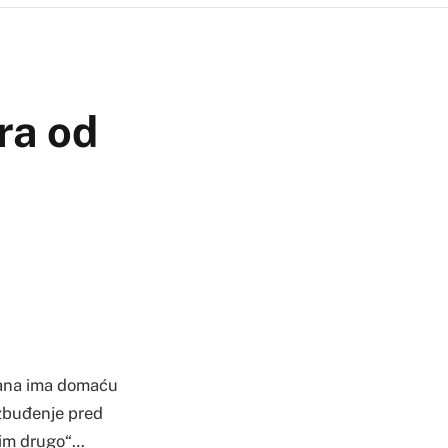
ra od
dana ima domaću
 uzbuđenje pred
svim drugo“…