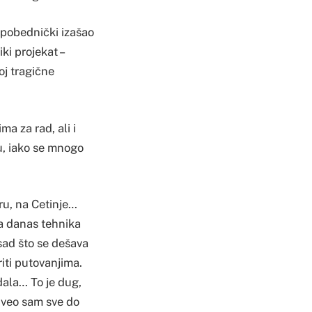
e pobednički izašao
ki projekat –
oj tragične
a za rad, ali i
u, iako se mnogo
ru, na Cetinje…
pa danas tehnika
ad što se dešava
iti putovanjima.
dala… To je dug,
živeo sam sve do