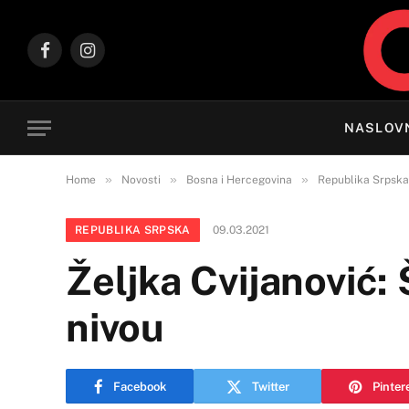
Facebook
Instagram
NASLOV
»
»
»
Home
Novosti
Bosna i Hercegovina
Republika Srpska
REPUBLIKA SRPSKA
09.03.2021
Željka Cvijanović:
nivou
Facebook
Twitter
Pinter