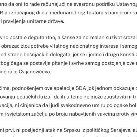
jasno da oni to rade računajući na svesrdnu podršku Ustavno
HR-a i značajnog dijela međunarodnog faktora s namjerom ra
 pravljenja unitarne države.
avno postalo degutantno, a šanse za normalan suživot srozalo
ni obrazac zloupotrebe vitalnog nacionalnog interesa i samo
d strane bošnjačkih delegata, jer se i jedno i drugo koristi 
, zbog čega se postavlja pitanje i svrhe samog postojanja ov
orična je Cvijanovićeva.
čima, podnošenjem ove apelacije SDA još jednom dokazuje da
anju političkih kriza i da ih u tome ne može zaustaviti ni t
acija, ni činjenica da ljudi svakodnevno umiru od opake bolest
 i svjetskom začelju po broju nabavljenih vakcina protiv vi
ni prvi, ni posljednji atak na Srpsku iz političkog Sarajeva, al