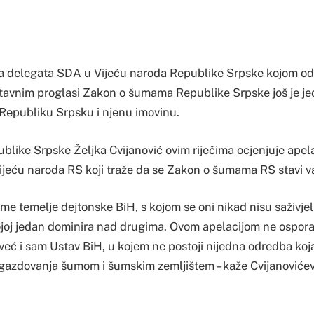
ja delegata SDA u Vijeću naroda Republike Srpske kojom o
tavnim proglasi Zakon o šumama Republike Srpske još je je
Republiku Srpsku i njenu imovinu.
blike Srpske Željka Cvijanović ovim riječima ocjenjuje apel
jeću naroda RS koji traže da se Zakon o šumama RS stavi v
ame temelje dejtonske BiH, s kojom se oni nikad nisu saživjeli,
kojoj jedan dominira nad drugima. Ovom apelacijom ne ospor
već i sam Ustav BiH, u kojem ne postoji nijedna odredba koja
i gazdovanja šumom i šumskim zemljištem – kaže Cvijanoviće