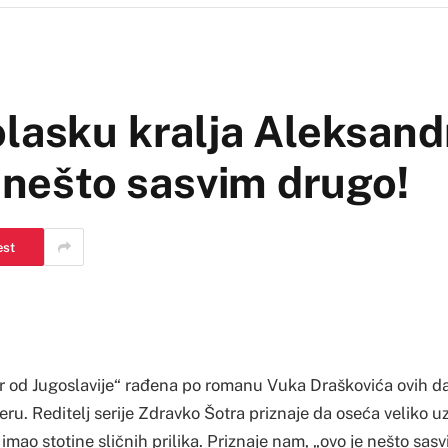
olasku kralja Aleksand
e nešto sasvim drugo!
est
r od Jugoslavije“ rađena po romanu Vuka Draškovića ovih 
jeru. Reditelj serije Zdravko Šotra priznaje da oseća veliko
 imao stotine sličnih prilika. Priznaje nam, „ovo je nešto sa