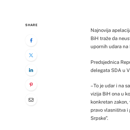
SHARE
Najnovija apelaci
BiH traže da neus
upornih udara na 
Predsjednica Repu
delegata SDA u Vi
– To je udar i na s
vizija BiH ona u 
konkretan zakon, 
pravo vlasništva 
Srpske”.