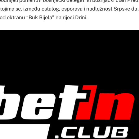
podnijeli pomenuti bošnjački delegati ili bošnjački član Pre
 kojima se, između ostalog, osporava i nadležnost Srpske da
oelektranu “Buk Bijela” na rijeci Drini.