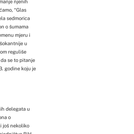
imanje njenih
ećamo, “Glas
jela sedmorica
kon o šumama
emenu mjeru i
šokantnije u
vom reguliše
da se to pitanje
. godine koju je
kih delegata u
ona o
 još nekoliko