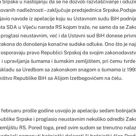
a Srpske u nastojanju da se ne dozvoli razvlašćivanje i oduz
vanih nadležnosti – zaključuje predsjednica Srpske.Podsj
bjavio navode iz apelacije koju su Ustavnom sudu BiH podni
ata SDA u Vijeću naroda RS kojom traže, ne samo da se Za
proglasi neustavnim, već i da Ustavni sud BiH donese privr
zakona do donošenja konačne sudske odluke. Ono što je naj
ni osporavaju pravo Republici Srpskoj da svojim zakonodavst
 i upravljanja šumama i šumskim zemljištem, pri čemu tvrde 
u skladu sa Uredbom sa zakonskom snagom o šumama iz 1993
ništvo Republike BiH sa Alijom Izetbegovićem na čelu.
 februaru prošle godine usvojio je apelaciju sedam bošnjač
ublike Srpske i proglasio neustavnim nekoliko odredbi Zak
emljištu RS. Pored toga, pred ovim sudom se trenutno nalazi