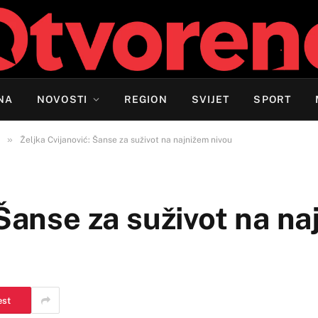
NA
NOVOSTI
REGION
SVIJET
SPORT
»
Željka Cvijanović: Šanse za suživot na najnižem nivou
 Šanse za suživot na n
est