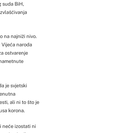
g suda BiH,
zvlašćivanja
 na najniži nivo.
g Vijeća naroda
za ostvarenje
e nametnute
 je svjetski
renutna
i, ali ni to što je
rusa korona.
i neće izostati ni