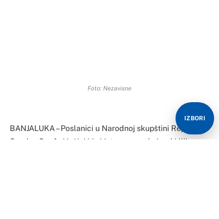
Foto: Nezavisne
IZBORI
BANJALUKA – Poslanici u Narodnoj skupštini Republike
Srpske, Đorđe Vučinić iz Liste za pravdu i red i Ilija
Tamindžija iz SNSD-a, jutros su se fizički sukobili u
hotelu “Bosna” u Banjaluci, gdje su smješteni kada se
održavaju sjednice parlamenta Srpske.
Kako tvrdi Vučinić, sve je počelo tokom doručka kada