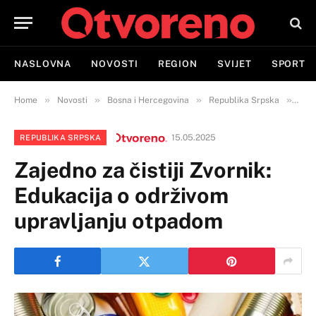
NASLOVNA
NOVOSTI
REGION
SVIJET
SPORT
»
»
»
»
Home
Novosti
Bosna i Hercegovina
Republika Srpska
Zaje
15.05.2025
REPUBLIKA SRPSKA
Zajedno za čistiji Zvornik:
Edukacija o održivom
upravljanju otpadom