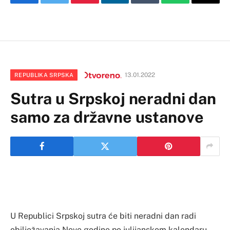
Facebook
Twitter
Pinterest
LinkedIn
Tumblr
WhatsApp
Email
13.01.2022
REPUBLIKA SRPSKA
Sutra u Srpskoj neradni dan
samo za državne ustanove
U Republici Srpskoj sutra će biti neradni dan radi
obilježavanja Nove godine po julijanskom kalendaru.