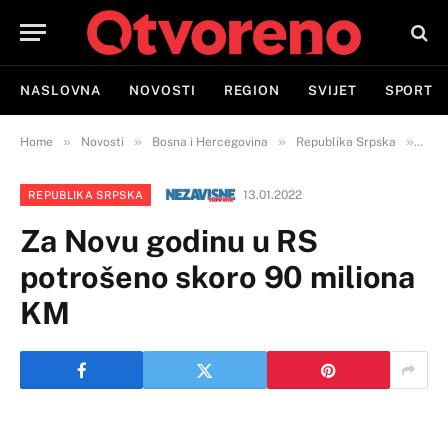
NASLOVNA
NOVOSTI
REGION
SVIJET
SPORT
»
»
»
»
Home
Novosti
Bosna i Hercegovina
Republika Srpska
Za 
13.01.2022
REPUBLIKA SRPSKA
Za Novu godinu u RS
potrošeno skoro 90 miliona
KM