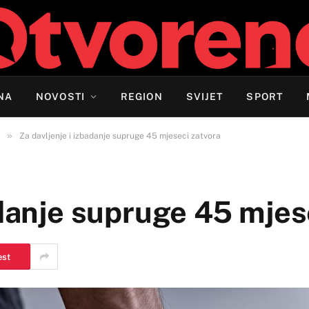
NA
NOVOSTI
REGION
SVIJET
SPORT
»
Za davljenje i izbadanje supruge 45 mjeseci zatvora
adanje supruge 45 mjes
est