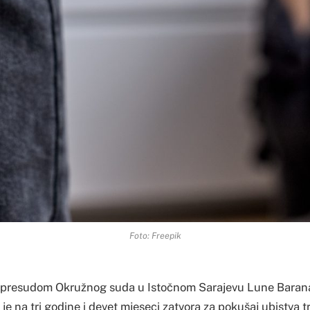
Foto: Freepik
resudom Okružnog suda u Istočnom Sarajevu Lune Barana
e na tri godine i devet mjeseci zatvora za pokušaj ubistva t