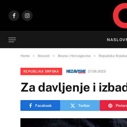
Facebook
Instagram
NASLOV
»
»
»
Home
Novosti
Bosna i Hercegovina
Republika Srpska
REPUBLIKA SRPSKA
27.08.2023
Za davljenje i izb
Facebook
Twitter
Pinter