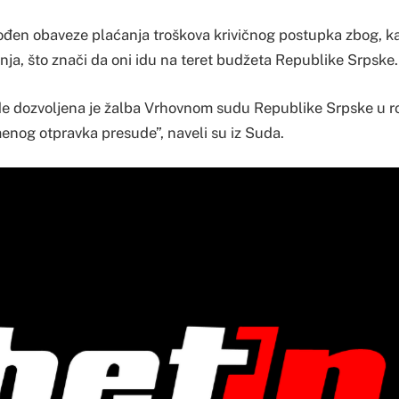
ođen obaveze plaćanja troškova krivičnog postupka zbog, kak
nja, što znači da oni idu na teret budžeta Republike Srpske.
de dozvoljena je žalba Vrhovnom sudu Republike Srpske u r
enog otpravka presude”, naveli su iz Suda.