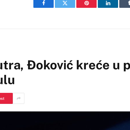
Facebook
Twitter
Pinterest
LinkedIn
utra, Đoković kreće u 
ulu
est