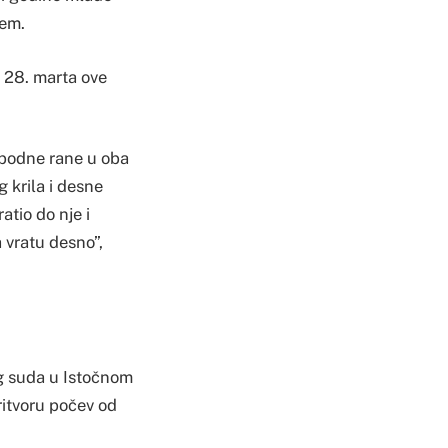
žem.
o 28. marta ove
 ubodne rane u oba
 krila i desne
atio do nje i
 vratu desno”,
og suda u Istočnom
ritvoru počev od