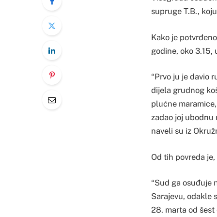
supruge T.B., koj
Kako je potvrđeno
godine, oko 3.15, 
“Prvo ju je davio
dijela grudnog koš
plućne maramice, d
zadao joj ubodnu r
naveli su iz Okru
Od tih povreda je, i
“Sud ga osuđuje na
Sarajevu, odakle s
28. marta od šest