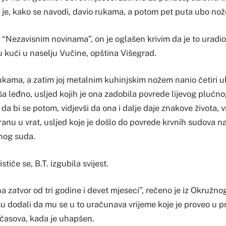
u je, kako se navodi, davio rukama, a potom pet puta ubo no
 “Nezavisnim novinama”, on je oglašen krivim da je to uradi
u kući u naselju Vučine, opština Višegrad.
 rukama, a zatim joj metalnim kuhinjskim nožem nanio četiri
a leđno, usljed kojih je ona zadobila povrede lijevog plućnog
a bi se potom, vidjevši da ona i dalje daje znakove života, vr
anu u vrat, usljed koje je došlo do povrede krvnih sudova na
žnog suda.
stiče se, B.T. izgubila svijest.
 zatvor od tri godine i devet mjeseci”, rečeno je iz Okružn
u dodali da mu se u to uračunava vrijeme koje je proveo u p
 časova, kada je uhapšen.