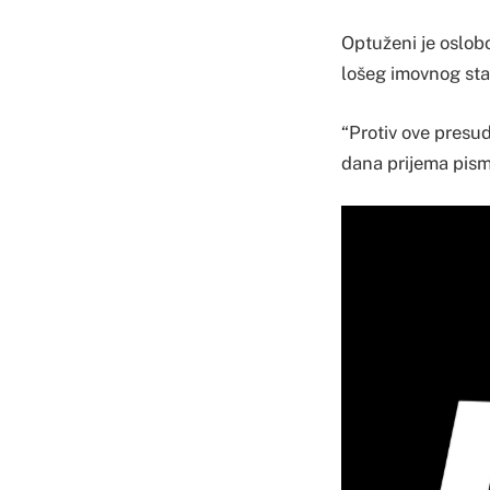
Optuženi je oslob
lošeg imovnog sta
“Protiv ove presu
dana prijema pism