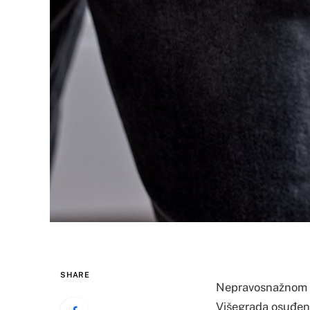
SHARE
Nepravosnažnom p
Višegrada osuđen j