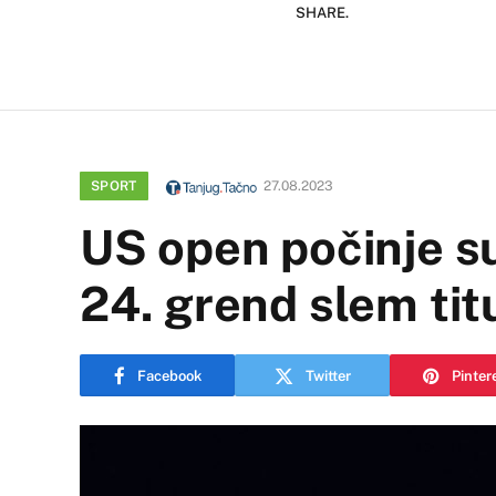
SHARE.
SPORT
27.08.2023
US open počinje s
24. grend slem tit
Facebook
Twitter
Pinter