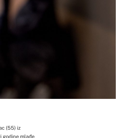
c (55) iz
ri godine mlađe