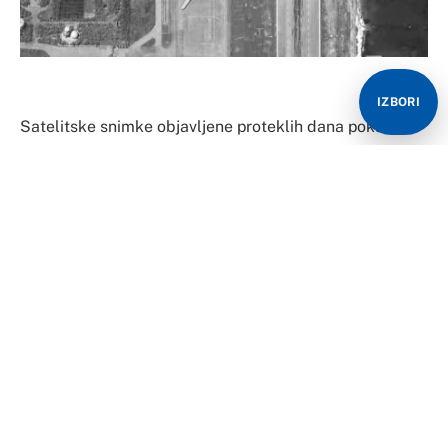
IZBORI
Satelitske snimke objavljene proteklih dana pokazuju
da kineska vojska nastavlja svoju ekspanziju u Južnom
kineskom moru prilikom čega je zabilježeno čak 27
novih vojnih objekata kineske vojske.
Ukupno 3.200 hektara vojnih objekata, poligona i
aerodroma izgrađeno je u vrlo kratkom roku na
nekoliko otoka u Južnom kineskom moru, uključujući
aerodrome sposobne za smještaj bombardera
sposobnih za nošenje nuklearnog oružja.
Tako je na grebenu Mischief, Kina je izgradila piste i
više od 72 hangara za borbene avione, sisteme