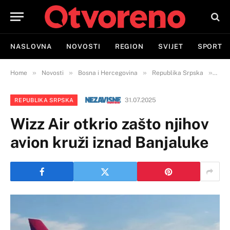
NASLOVNA
NOVOSTI
REGION
SVIJET
SPORT
»
»
»
»
Home
Novosti
Bosna i Hercegovina
Republika Srpska
Wizz
31.07.2025
REPUBLIKA SRPSKA
Wizz Air otkrio zašto njihov
avion kruži iznad Banjaluke