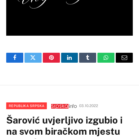
Facebook
Twitter
Pinterest
LinkedIn
Tumblr
WhatsApp
Email
03.10.2022
REPUBLIKA SRPSKA
Šarović uvjerljivo izgubio i
na svom biračkom mjestu