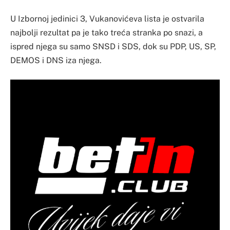
U Izbornoj jedinici 3, Vukanovićeva lista je ostvarila
najbolji rezultat pa je tako treća stranka po snazi, a
ispred njega su samo SNSD i SDS, dok su PDP, US, SP,
DEMOS i DNS iza njega.