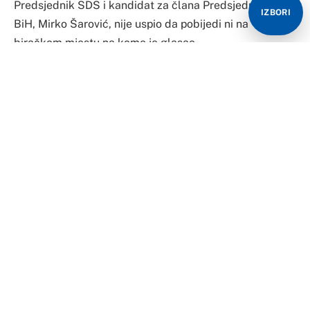
Predsjednik SDS i kandidat za člana Predsjedništva
IZBORI
BiH, Mirko Šarović, nije uspio da pobijedi ni na
biračkom mjestu na kome je glasao.
Kako je najavljeno ranije iz SDS, Šarović je glasao u
mjesnoj zajednici Lukavica u Istočnom Novom Sarajevu
(biračko mjesto 140B001, ul. Vojvode Radomira Putnika
100).
Prema preliminarnim i nepotpunim rezultatima koje je
objavila CIK BiH, na tom biračkom mjestu Željka
Cvijanović ima 342 glasa, a Šarović 137.
Za učionicu broj četiri, u Školi za slušno oštećene u
Paprikovcu, u Banjaluci, gdje je glasala Željka
Cvijanović, CIK još nije objavila rezultate.