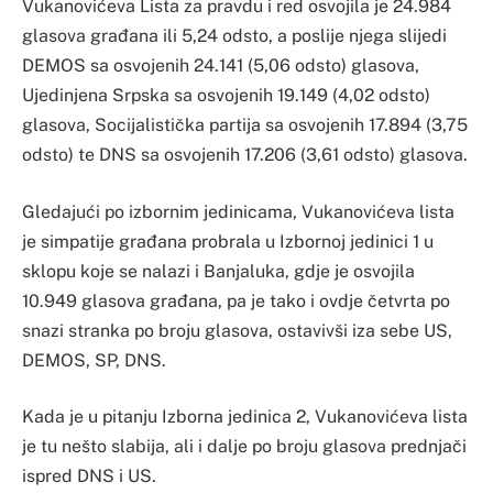
Vukanovićeva Lista za pravdu i red osvojila je 24.984
glasova građana ili 5,24 odsto, a poslije njega slijedi
DEMOS sa osvojenih 24.141 (5,06 odsto) glasova,
Ujedinjena Srpska sa osvojenih 19.149 (4,02 odsto)
glasova, Socijalistička partija sa osvojenih 17.894 (3,75
odsto) te DNS sa osvojenih 17.206 (3,61 odsto) glasova.
Gledajući po izbornim jedinicama, Vukanovićeva lista
je simpatije građana probrala u Izbornoj jedinici 1 u
sklopu koje se nalazi i Banjaluka, gdje je osvojila
10.949 glasova građana, pa je tako i ovdje četvrta po
snazi stranka po broju glasova, ostavivši iza sebe US,
DEMOS, SP, DNS.
Kada je u pitanju Izborna jedinica 2, Vukanovićeva lista
je tu nešto slabija, ali i dalje po broju glasova prednjači
ispred DNS i US.