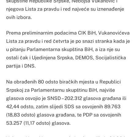
skupštine Republike Srpske, Nebojša Vukanović i
njegova Lista za pravdu i red najveće su iznenađenje
ovih izbora.
Prema preliminarnim podacima CIK BiH, Vukanovićeva
Lista za pravdu i red četvrta je po snazi stranka kada je
u pitanju Parlamentarna skupština BiH, a iza nje su
ostali čak i Ujedinjena Srpska, DEMOS, Socijalistička
partija i DNS.
Na obrađenih 80 odsto biračkih mjesta u Republici
Srpskoj za Parlamentarnu skupštinu BiH, najviše
glasova osvojio je SNSD – 202.312 glasova građana ili
42,44 odsto, zatim slijedi SDS sa osvojenih 89.763
(18,83 odsto) glasova građana, te PDP sa osvojenih
53.257 (11,17 odsto) glasova.