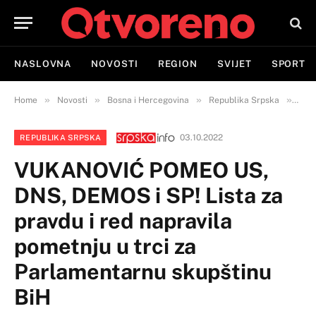
NASLOVNA
NOVOSTI
REGION
SVIJET
SPORT
»
»
»
»
Home
Novosti
Bosna i Hercegovina
Republika Srpska
VUK
03.10.2022
REPUBLIKA SRPSKA
VUKANOVIĆ POMEO US,
DNS, DEMOS i SP! Lista za
pravdu i red napravila
pometnju u trci za
Parlamentarnu skupštinu
BiH