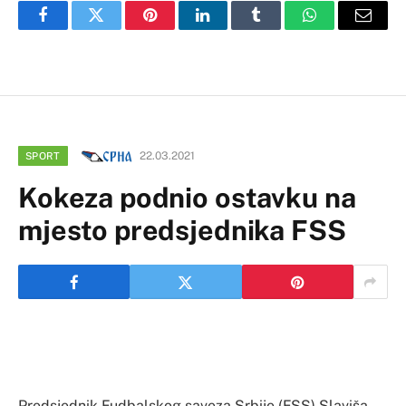
Facebook
Twitter
Pinterest
LinkedIn
Tumblr
WhatsApp
Email
22.03.2021
SPORT
Kokeza podnio ostavku na
mjesto predsjednika FSS
Predsjednik Fudbalskog saveza Srbije (FSS) Slaviša