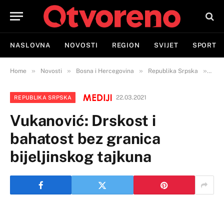
NASLOVNA
NOVOSTI
REGION
SVIJET
SPORT
»
»
»
»
Home
Novosti
Bosna i Hercegovina
Republika Srpska
Vuka
22.03.2021
REPUBLIKA SRPSKA
Vukanović: Drskost i
bahatost bez granica
bijeljinskog tajkuna