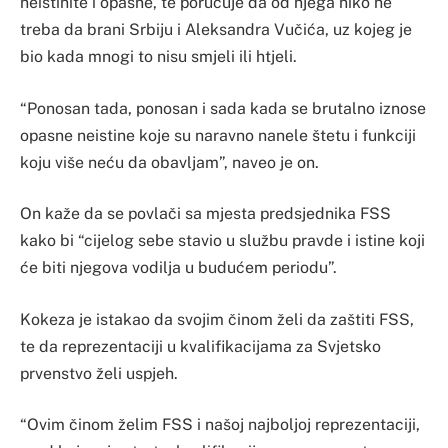
neistinite i opasne, te poručuje da od njega niko ne
treba da brani Srbiju i Aleksandra Vučića, uz kojeg je
bio kada mnogi to nisu smjeli ili htjeli.
“Ponosan tada, ponosan i sada kada se brutalno iznose
opasne neistine koje su naravno nanele štetu i funkciji
koju više neću da obavljam”, naveo je on.
On kaže da se povlači sa mjesta predsjednika FSS
kako bi “cijelog sebe stavio u službu pravde i istine koji
će biti njegova vodilja u budućem periodu”.
Kokeza je istakao da svojim činom želi da zaštiti FSS,
te da reprezentaciji u kvalifikacijama za Svjetsko
prvenstvo želi uspjeh.
“Ovim činom želim FSS i našoj najboljoj reprezentaciji,