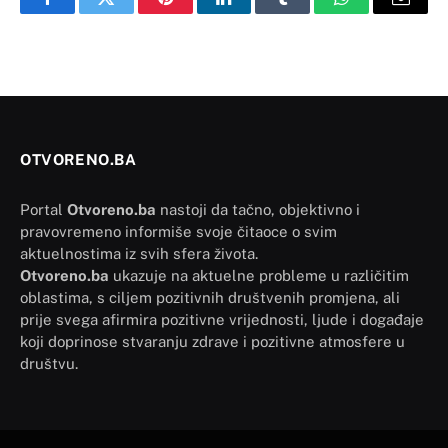
Facebook
Twitter
Pinterest
LinkedIn
Tumblr
WhatsApp
Email
OTVORENO.BA
Portal
Otvoreno.ba
nastoji da tačno, objektivno i
pravovremeno informiše svoje čitaoce o svim
aktuelnostima iz svih sfera života.
Otvoreno.ba
ukazuje na aktuelne probleme u različitim
oblastima, s ciljem pozitivnih društvenih promjena, ali
prije svega afirmira pozitivne vrijednosti, ljude i događaje
koji doprinose stvaranju zdrave i pozitivne atmosfere u
društvu.