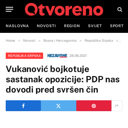
NASLOVNA
NOVOSTI
REGION
SVIJET
SPORT
»
»
»
»
Home
Novosti
Bosna i Hercegovina
Republika Srpska
Vuka
28.06.2021
REPUBLIKA SRPSKA
Vukanović bojkotuje
sastanak opozicije: PDP nas
dovodi pred svršen čin