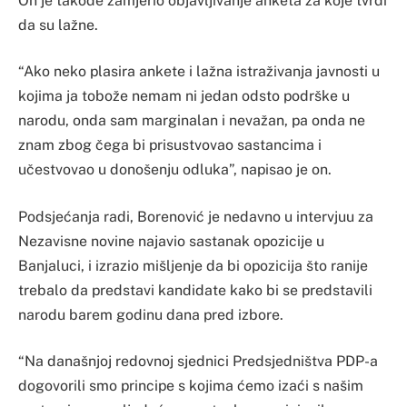
On je takođe zamjerio objavljivanje anketa za koje tvrdi
da su lažne.
“Ako neko plasira ankete i lažna istraživanja javnosti u
kojima ja tobože nemam ni jedan odsto podrške u
narodu, onda sam marginalan i nevažan, pa onda ne
znam zbog čega bi prisustvovao sastancima i
učestvovao u donošenju odluka”, napisao je on.
Podsjećanja radi, Borenović je nedavno u intervjuu za
Nezavisne novine najavio sastanak opozicije u
Banjaluci, i izrazio mišljenje da bi opozicija što ranije
trebalo da predstavi kandidate kako bi se predstavili
narodu barem godinu dana pred izbore.
“Na današnjoj redovnoj sjednici Predsjedništva PDP-a
dogovorili smo principe s kojima ćemo izaći s našim