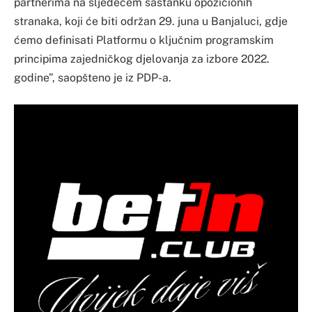
partnerima na sljedećem sastanku opozicionih
stranaka, koji će biti održan 29. juna u Banjaluci, gdje
ćemo definisati Platformu o ključnim programskim
principima zajedničkog djelovanja za izbore 2022.
godine”, saopšteno je iz PDP-a.