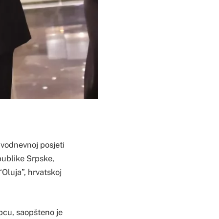
dvodnevnoj posjeti
publike Srpske,
Oluja”, hrvatskoj
pcu, saopšteno je