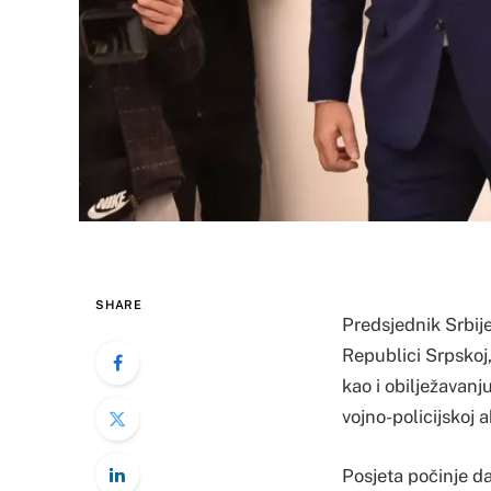
SHARE
Predsjednik Srbije
Republici Srpskoj,
kao i obilježavanj
vojno-policijskoj a
Posjeta počinje d