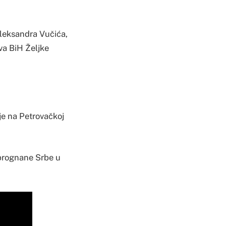
Aleksandra Vučića,
va BiH Željke
je na Petrovačkoj
 prognane Srbe u