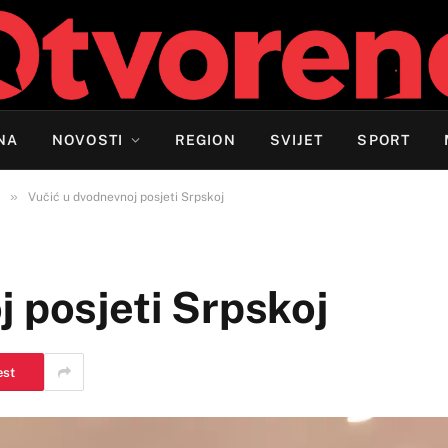
NA
NOVOSTI
REGION
SVIJET
SPORT
»
Vučić u dvodnevnoj posjeti Srpskoj
 posjeti Srpskoj
est