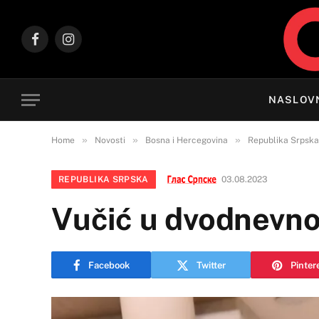
Facebook
Instagram
NASLOV
»
»
»
Home
Novosti
Bosna i Hercegovina
Republika Srpska
REPUBLIKA SRPSKA
03.08.2023
Vučić u dvodnevnoj
Facebook
Twitter
Pinter