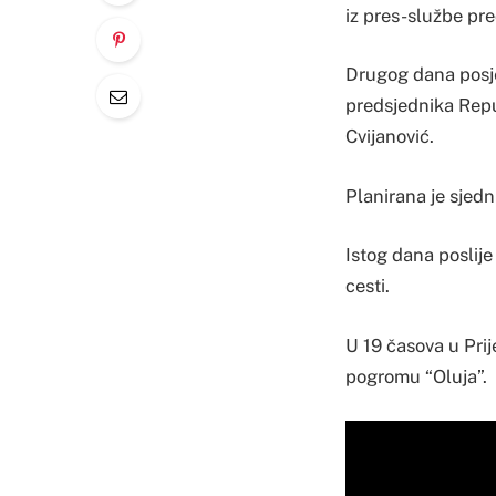
iz pres-službe pre
Drugog dana posje
predsjednika Repu
Cvijanović.
Planirana je sjedn
Istog dana poslij
cesti.
U 19 časova u Pri
pogromu “Oluja”.