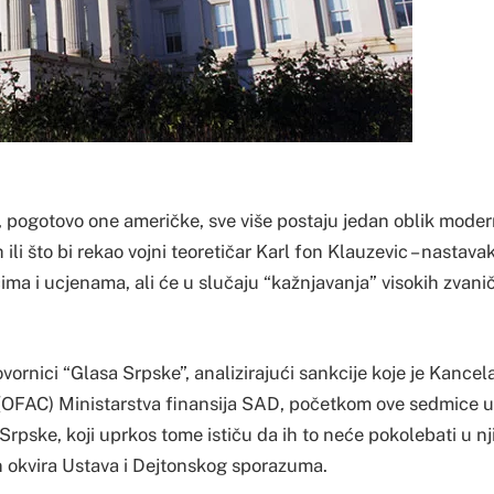
 pogotovo one američke, sve više postaju jedan oblik moder
 ili što bi rekao vojni teoretičar Karl fon Klauzevic – nastava
cima i ucjenama, ali će u slučaju “kažnjavanja” visokih zvan
ornici “Glasa Srpske”, analizirajući sankcije koje je Kancela
(OFAC) Ministarstva finansija SAD, početkom ove sedmice uve
Srpske, koji uprkos tome ističu da ih to neće pokolebati u n
an okvira Ustava i Dejtonskog sporazuma.