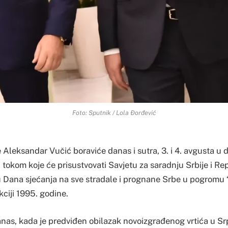
Foto: Sputnik / Lola Đorđević
 Aleksandar Vučić boraviće danas i sutra, 3. i 4. avgusta u 
 tokom koje će prisustvovati Savjetu za saradnju Srbije i Re
u Dana sjećanja na sve stradale i prognane Srbe u pogromu “
kciji 1995. godine.
anas, kada je predviđen obilazak novoizgrađenog vrtića u Sr