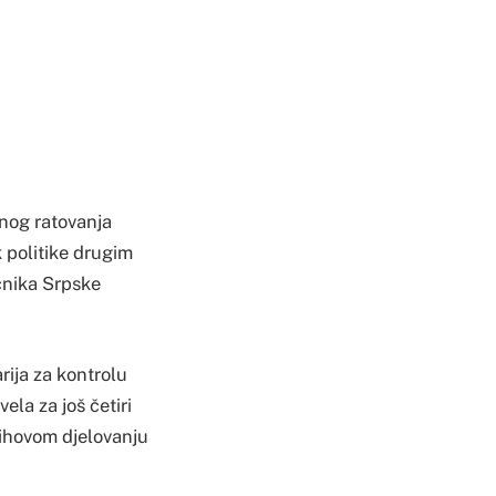
nog ratovanja
k politike drugim
ičnika Srpske
rija za kontrolu
la za još četiri
jihovom djelovanju