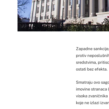
Zapadne sankcije,
protiv neposlušnih
sredstvima, pritis
ostati bez efekta.
Smatraju ovo sagov
imovine stranaca 
visoka zvaničnika 
koje ne izlazi izv