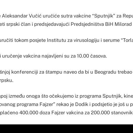
e Aleksandar Vučić uručiće sutra vakcine “Sputnjik” za Rep
ti srpski član i predsjedavajući Predsjedništva BiH Milorad
ručiti tokom posjete Institutu za virusologiju i serume “Tor
i uručenje vakcina najavljeni su za 10.00 časova.
ašnjoj konferenciji za štampu naveo da bi u Beogradu trebao
rpsku.
spoj između onoga što očekujemo iz programa Sputnjik, kin
anog programa Fajzer” rekao je Dodik i podsjetio je još u p
plaćeno 400.000 doza Fajzer vakcina za 200.000 stanovnik