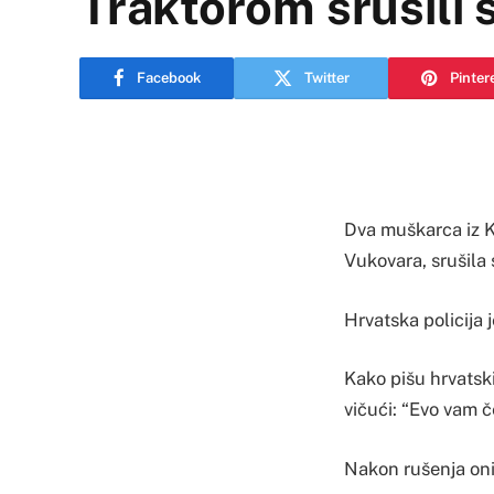
Traktorom srušili 
Facebook
Twitter
Pinter
Dva muškarca iz K
Vukovara, srušila
Hrvatska policija 
Kako pišu hrvatski
vičući: “Evo vam če
Nakon rušenja oni s