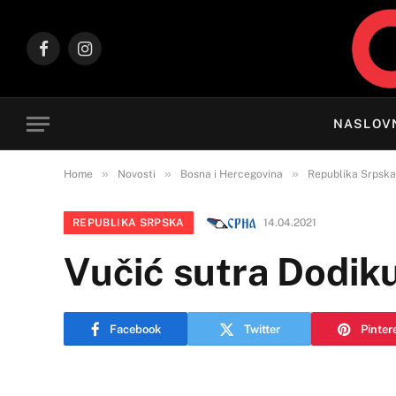
Facebook
Instagram
NASLOV
»
»
»
Home
Novosti
Bosna i Hercegovina
Republika Srpska
REPUBLIKA SRPSKA
14.04.2021
Vučić sutra Dodik
Facebook
Twitter
Pinter