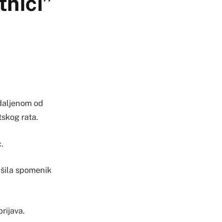
tnici”
udaljenom od
tskog rata.
.
rušila spomenik
prijava.