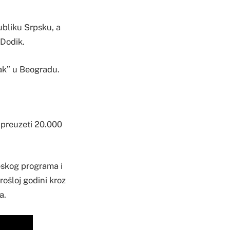
ubliku Srpsku, a
 Dodik.
lak” u Beogradu.
 preuzeti 20.000
eskog programa i
rošloj godini kroz
a.