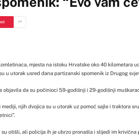
spomenik: “Evo vam če
est
omletinaca, mjesta na istoku Hrvatske oko 40 kilometara 
 su u utorak usred dana partizanski spomenik iz Drugog svje
je objavila da su počinioci 59-godišnji i 29-godišnji muškarac
 mediji, njih dvojica su u utorak uz pomoć sajle i traktora s
tnici”.
u otišli, ali policija ih je ubrzo pronašla i slijedi im krivična 