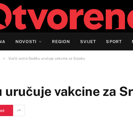
NA
NOVOSTI
REGION
SVIJET
SPORT
»
Vučić sutra Dodiku uručuje vakcine za Srpsku
u uručuje vakcine za S
est