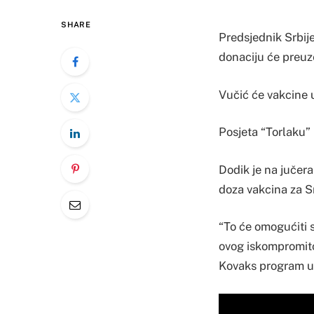
SHARE
Predsjednik Srbij
donaciju će preuze
Vučić će vakcine u
Posjeta “Torlaku” 
Dodik je na jučer
doza vakcina za S
“To će omogućiti 
ovog iskompromitov
Kovaks program u