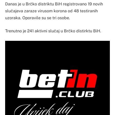
Danas je u Brčko distriktu BiH registrovano 19 novih
slučajeva zaraze virusom korona od 48 testiranih
uzoraka. Oporavile su se tri osobe.
Trenutno je 241 aktivni slučaj u Brčko distirktu BiH.