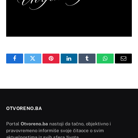
Facebook
Twitter
Pinterest
LinkedIn
Tumblr
WhatsApp
Email
OTVORENO.BA
Portal
Otvoreno.ba
nastoji da tačno, objektivno i
pravovremeno informiše svoje čitaoce o svim
aktuelnostima iz svih sfera života.