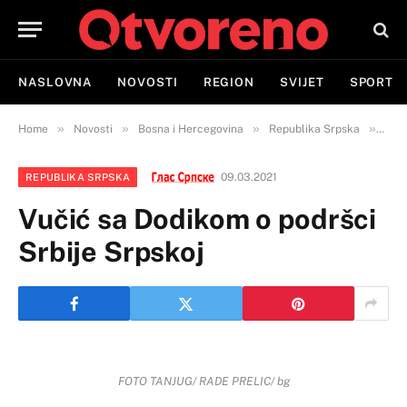
NASLOVNA
NOVOSTI
REGION
SVIJET
SPORT
»
»
»
»
Home
Novosti
Bosna i Hercegovina
Republika Srpska
Vuči
09.03.2021
REPUBLIKA SRPSKA
Vučić sa Dodikom o podršci
Srbije Srpskoj
FOTO TANJUG/ RADE PRELIC/ bg