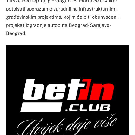
Turske Redžep Tajip Erdogan 16. marta će u Ankari
potpisati sporazum o saradnji na infrastrukturnim i
građevinskim projektima, kojim će biti obuhvaćen i
projekat izgradnje autoputa Beograd-Sarajevo-
Beograd.