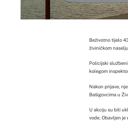
Beživotno tijelo 
živiničkom naselju
Policijski služben
kolegom inspektoro
Nakon prijave, nj
Bašigovcima u Živ
U akciju su bili uk
vode. Obavljen je u