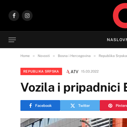
Facebook
Instagram
NASLOV
»
»
»
Home
Novosti
Bosna i Hercegovina
Republika Srpska
REPUBLIKA SRPSKA
15.03.2022
Vozila i pripadnic
Facebook
Twitter
Pinter