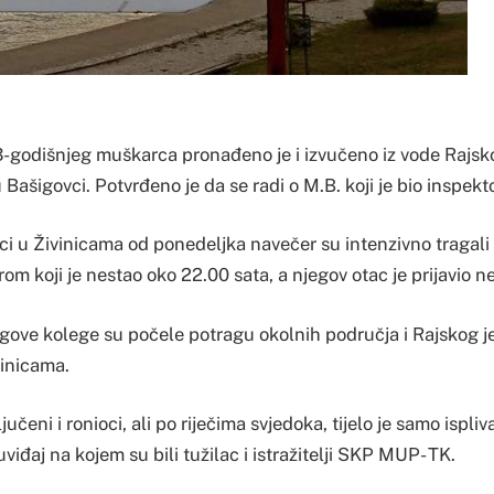
43-godišnjeg muškarca pronađeno je i izvučeno iz vode Rajsk
 Bašigovci. Potvrđeno je da se radi o M.B. koji je bio inspe
ici u Živinicama od ponedeljka navečer su intenzivno tragali
m koji je nestao oko 22.00 sata, a njegov otac je prijavio n
egove kolege su počele potragu okolnih područja i Rajskog j
inicama.
ljučeni i ronioci, ali po riječima svjedoka, tijelo je samo ispli
viđaj na kojem su bili tužilac i istražitelji SKP MUP- TK.