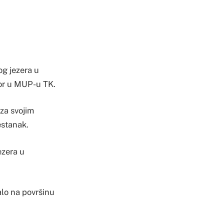
og jezera u
ktor u MUP-u TK.
 za svojim
estanak.
ezera u
valo na površinu