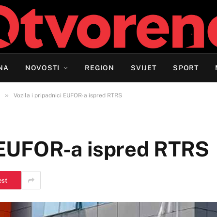
NA
NOVOSTI
REGION
SVIJET
SPORT
»
Vozila i pripadnici EUFOR-a ispred RTRS
i EUFOR-a ispred RTRS
est