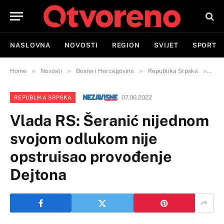
NASLOVNA
NOVOSTI
REGION
SVIJET
SPORT
»
»
»
»
Home
Novosti
Bosna i Hercegovina
Republika Srpska
Vlad
07.06.2022
REPUBLIKA SRPSKA
Vlada RS: Šeranić nijednom
svojom odlukom nije
opstruisao provođenje
Dejtona