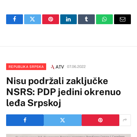
Facebook
Twitter
Pinterest
LinkedIn
Tumblr
WhatsApp
Email
07.06.2022
REPUBLIKA SRPSKA
Nisu podržali zaključke
NSRS: PDP jedini okrenuo
leđa Srpskoj