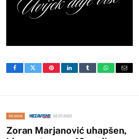
Facebook
Twitter
Pinterest
LinkedIn
Tumblr
WhatsApp
Email
22.07.2022
REGION
Zoran Marjanović uhapšen,