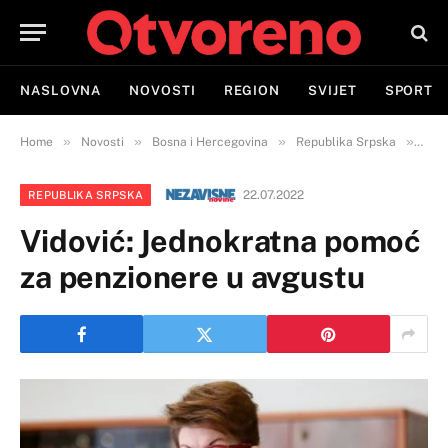
NASLOVNA
NOVOSTI
REGION
SVIJET
SPORT
»
»
»
»
Home
Novosti
Bosna i Hercegovina
Republika Srpska
Vido
22.07.2022
REPUBLIKA SRPSKA
Vidović: Јednokratna pomoć
za penzionere u avgustu