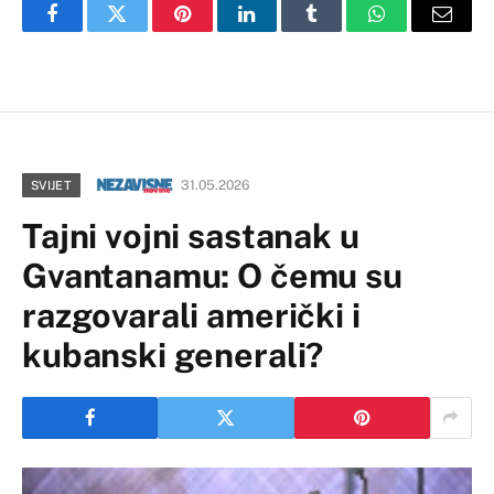
Facebook
Twitter
Pinterest
LinkedIn
Tumblr
WhatsApp
Email
31.05.2026
SVIJET
Tajni vojni sastanak u
Gvantanamu: O čemu su
razgovarali američki i
kubanski generali?