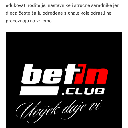
edukovati roditelje, nastavnike i stručne saradnike jer
djeca često šalju određene signale koje odrasli ne
prepoznaju na vrijeme.