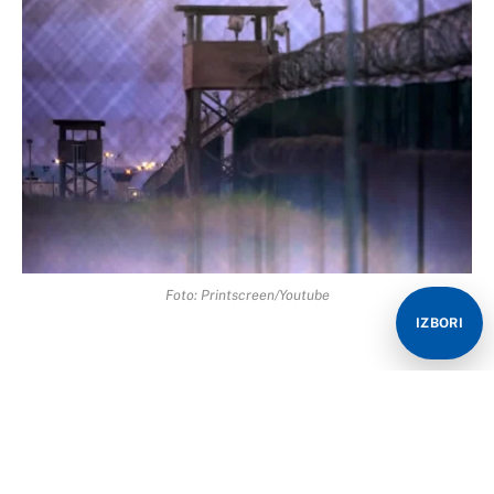
Foto: Printscreen/Youtube
IZBORI
Komandant Južne komande SAD-a Frensis Dž. Donovan
sastao se u petak sa visokim kubanskim vojnim
zvaničnicima na obodu pomorske baze Gvantanamo,
radi razgovora o bezbjednosnim pitanjima.