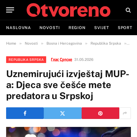
NASLOVNA
NOVOSTI
REGION
SVIJET
SPORT
»
»
»
»
Home
Novosti
Bosna i Hercegovina
Republika Srpska
Uzne
31.05.2026
REPUBLIKA SRPSKA
Uznemirujući izvještaj MUP-
a: Djeca sve češće mete
predatora u Srpskoj