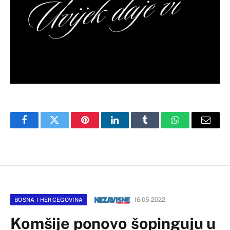
Facebook
Twitter
Pinterest
LinkedIn
Tumblr
WhatsApp
Email
16.05.2022
BOSNA I HERCEGOVINA
Komšije ponovo šopinguju u