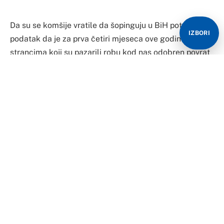
Da su se komšije vratile da šopinguju u BiH potvrđuje
IZBORI
podatak da je za prva četiri mjeseca ove godine
strancima koji su pazarili robu kod nas odobren povrat
blizu tri miliona maraka PDV-a, dok je za cijelu prošlu
godinu odobren povrat 7,5 miliona KM.
Prema podacima Uprave za indirektno oporezivanje
(UIO) BiH, od januara do kraja aprila ove godine na
njihovu adresu stiglo je 68.329 zahtjeva za povrat PDV-
a, za kupljenu robu u vrijednosti 20,1 milion maraka.
U toku prošle godine dobili su 193.660 zahtjeva za
povrat poreza na kupljenu robu u vrijednosti 51,78
miliona maraka.