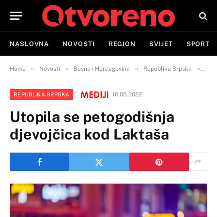
NASLOVNA
NOVOSTI
REGION
SVIJET
SPORT
»
»
»
»
Home
Novosti
Bosna i Hercegovina
Republika Srpska
Utop
16.05.2022
REPUBLIKA SRPSKA
Utopila se petogodišnja
djevojčica kod Laktaša