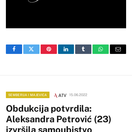
Facebook
Twitter
Pinterest
LinkedIn
Tumblr
WhatsApp
Email
15.06.2022
SEMBERIJA I MAJEVICA
Obdukcija potvrdila:
Aleksandra Petrović (23)
izvršila samoubistvo