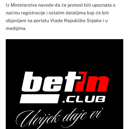
Iz Ministarstva navode da će javnost biti upoznata o
načinu registracije i ostalim detaljima koji će biti
objavljeni na portalu Vlade Republike Srpske i u
medijima.