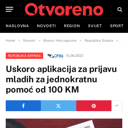
NASLOVNA
NOVOSTI
REGION
SVIJET
SPORT
»
»
»
»
Home
Novosti
Bosna i Hercegovina
Republika Srpska
Usko
15.06.2022
REPUBLIKA SRPSKA
Uskoro aplikacija za prijavu
mladih za jednokratnu
pomoć od 100 KM