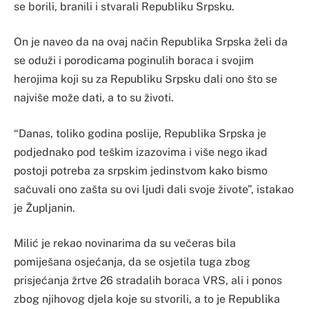
se borili, branili i stvarali Republiku Srpsku.
On je naveo da na ovaj način Republika Srpska želi da
se oduži i porodicama poginulih boraca i svojim
herojima koji su za Republiku Srpsku dali ono što se
najviše može dati, a to su životi.
“Danas, toliko godina poslije, Republika Srpska je
podjednako pod teškim izazovima i više nego ikad
postoji potreba za srpskim jedinstvom kako bismo
sačuvali ono zašta su ovi ljudi dali svoje živote”, istakao
je Župljanin.
Milić je rekao novinarima da su večeras bila
pomiješana osjećanja, da se osjetila tuga zbog
prisjećanja žrtve 26 stradalih boraca VRS, ali i ponos
zbog njihovog djela koje su stvorili, a to je Republika