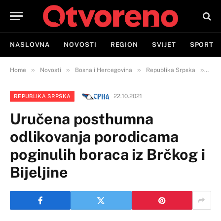
NASLOVNA
NOVOSTI
REGION
SVIJET
SPORT
»
»
»
»
Home
Novosti
Bosna i Hercegovina
Republika Srpska
Uruč
22.10.2021
REPUBLIKA SRPSKA
Uručena posthumna
odlikovanja porodicama
poginulih boraca iz Brčkog i
Bijeljine