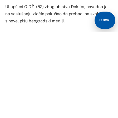
Uhapšeni G.DŽ. (52) zbog ubistva Đokića, navodno je
na saslušanju zločin pokušao da prebaci na svoje
sinove, pišu beogradski mediji.
IZBORI
On je osumnjičen da je oteo, a potom hicima iz pištolja
ubio Gordanu, Gorana i njihovu kćerku Lidiju Đokić,
pokušao je da se izvadi tako što je za zločin optuživao
svoja dva sina, navode beogradski mediji.
G.DŽ. je vatrogasac u penziji i ima dva sina, jedan radi
takođe kao vatrogasac, a drugi je zaposlen u Vojsci
Srbije.
Policija je, prema navodima medija sasušala i sinove i
suprugu uhapšenog, a svi su prošli poligraf.
Prema informacijama iz medija, uhapšeni za brutalno