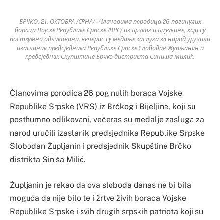
БРЧКО, 21. ОКТОБРА /СРНА/ - Члановима породица 26 погинулих
бораца Војске Републике Српске /ВРС/ из Брчког и Бијељине, који су
постхумно одликовани, вечерас су медаље заслуга за народ уручили
изасланик предсједника Републике Српске Слободан Жупљанин и
предсједник Скупштине Брчко дистрикта Синиша Милић.
Članovima porodica 26 poginulih boraca Vojske
Republike Srpske (VRS) iz Brčkog i Bijeljine, koji su
posthumno odlikovani, večeras su medalje zasluga za
narod uručili izaslanik predsjednika Republike Srpske
Slobodan Župljanin i predsjednik Skupštine Brčko
distrikta Siniša Milić.
Župljanin je rekao da ova sloboda danas ne bi bila
moguća da nije bilo te i žrtve živih boraca Vojske
Republike Srpske i svih drugih srpskih patriota koji su