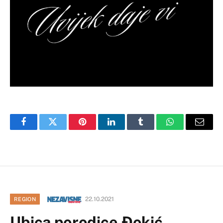
Facebook
Twitter
Pinterest
LinkedIn
Tumblr
WhatsApp
Email
22.10.2021
REGION
Ubica porodice Đokić