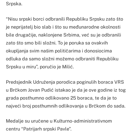
Srpska.
“Nisu srpski borci odbranili Republiku Srpsku zato što
je neprijatelj bio slab i što su međunarodne okolnosti
bile drugačije, naklonjene Srbima, već su je odbranili
zato što smo bili složni. To je poruka sa ovakvih
okupljanja svim našim političarima i donosiocima
odluka da samo složni možemo odbraniti Republiku
Srpsku u miru”, poručio je Milić.
Predsjednik Udruženja porodica poginulih boraca VRS
u Brčkom Jovan Pudić istakao je da je ove godine iz tog
grada posthumno odlikovano 25 boraca, te da je to
najveći broj posthumnih odlikovanja u Brčkom do sada.
Medalje su uručene u Kulturno-administrativnom
centru “Patrijarh srpski Pavle”.