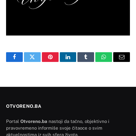
Facebook
Twitter
Pinterest
LinkedIn
Tumblr
WhatsApp
Email
OTVORENO.BA
Portal
Otvoreno.ba
nastoji da tačno, objektivno i
pravovremeno informiše svoje čitaoce o svim
aktuelnostima iz svih sfera života.