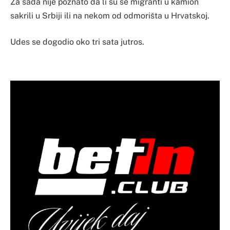
Za sada nije poznato da li su se migranti u kamion
sakrili u Srbiji ili na nekom od odmorišta u Hrvatskoj.
Udes se dogodio oko tri sata jutros.