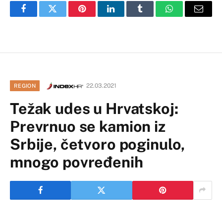
Facebook
Twitter
Pinterest
LinkedIn
Tumblr
WhatsApp
Email
22.03.2021
REGION
Težak udes u Hrvatskoj:
Prevrnuo se kamion iz
Srbije, četvoro poginulo,
mnogo povređenih