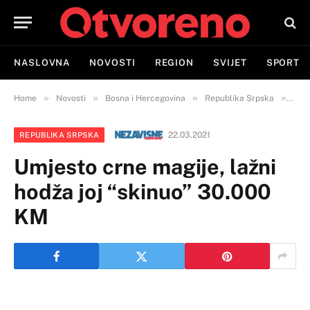
NASLOVNA
NOVOSTI
REGION
SVIJET
SPORT
»
»
»
»
Home
Novosti
Bosna i Hercegovina
Republika Srpska
Umje
22.03.2021
REPUBLIKA SRPSKA
Umjesto crne magije, lažni
hodža joj “skinuo” 30.000
KM