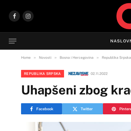
Facebook
Instagram
NASLOV
»
»
»
Home
Novosti
Bosna i Hercegovina
Republika Srpska
REPUBLIKA SRPSKA
02.11.2022
Uhapšeni zbog krađ
Facebook
Twitter
Pinter