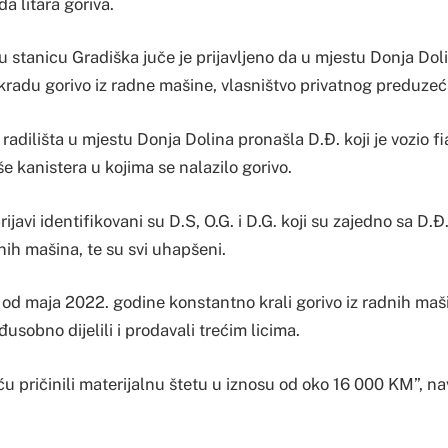
da litara goriva.
u stanicu Gradiška juče je prijavljeno da u mjestu Donja Doli
radu gorivo iz radne mašine, vlasništvo privatnog preduzeć
ni radilišta u mjestu Donja Dolina pronašla D.Đ. koji je vozio fi
še kanistera u kojima se nalazilo gorivo.
ijavi identifikovani su D.S, O.G. i D.G. koji su zajedno sa D.Đ
dnih mašina, te su svi uhapšeni.
 od maja 2022. godine konstantno krali gorivo iz radnih ma
usobno dijelili i prodavali trećim licima.
 pričinili materijalnu štetu u iznosu od oko 16 000 KM”, nav