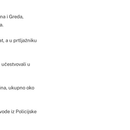
na i Greda,
a.
at, a u prtljažniku
. učestvovali u
šina, ukupno oko
ode iz Policijske