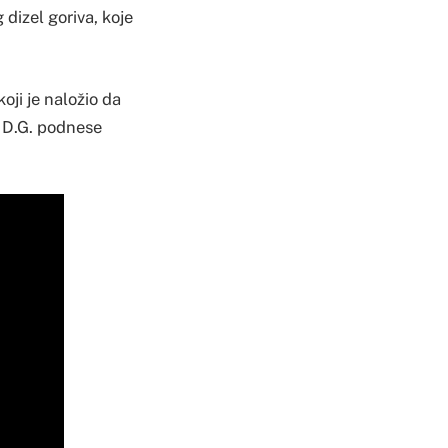
dizel goriva, koje
oji je naložio da
i D.G. podnese