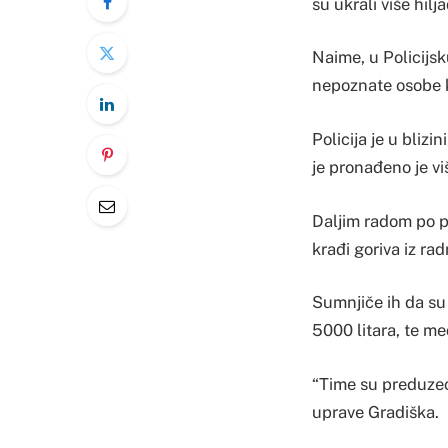
su ukrali više hilja
Naime, u Policijsk
nepoznate osobe k
Policija je u blizi
je pronađeno je vi
Daljim radom po pr
krađi goriva iz ra
Sumnjiče ih da su
5000 litara, te međ
“Time su preduzeću
uprave Gradiška.