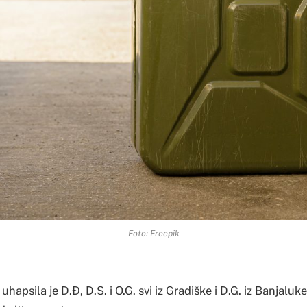
Foto: Freepik
 uhapsila je D.Đ, D.S. i O.G. svi iz Gradiške i D.G. iz Banjalu