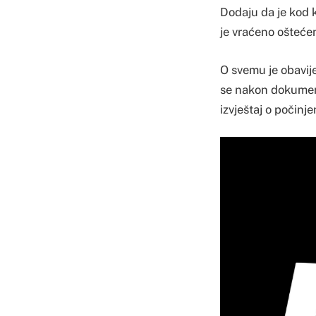
Dodaju da je kod 
je vraćeno ošteć
O svemu je obavije
se nakon dokument
izvještaj o počinj