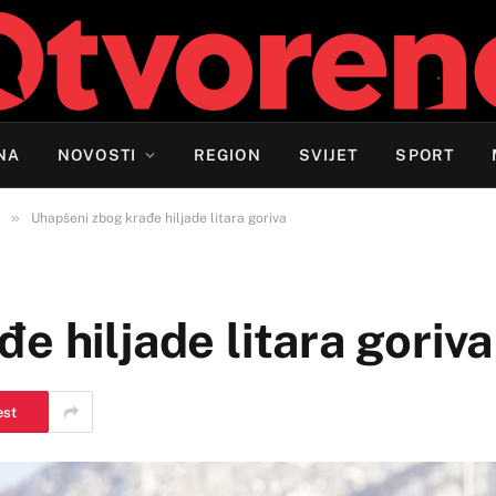
NA
NOVOSTI
REGION
SVIJET
SPORT
»
Uhapšeni zbog krađe hiljade litara goriva
e hiljade litara goriva
est