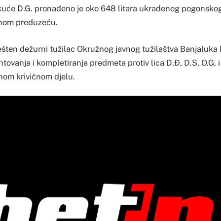
kuće D.G. pronađeno je oko 648 litara ukradenog pogonskog 
enom preduzeću.
šten dežurni tužilac Okružnog javnog tužilaštva Banjaluka k
ovanja i kompletiranja predmeta protiv lica D.Đ, D.S, O.G. 
enom krivičnom djelu.