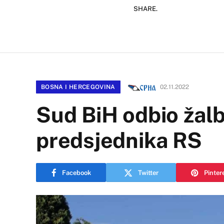
SHARE.
BOSNA I HERCEGOVINA
02.11.2022
Sud BiH odbio žalbu
predsjednika RS
Facebook
Twitter
Pinter