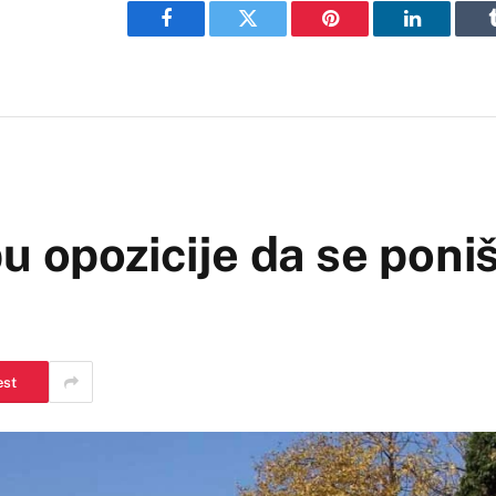
Facebook
Twitter
Pinterest
LinkedIn
 opozicije da se poniš
est