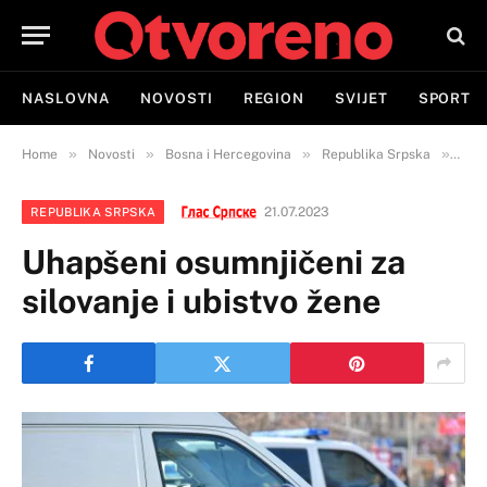
NASLOVNA
NOVOSTI
REGION
SVIJET
SPORT
»
»
»
»
Home
Novosti
Bosna i Hercegovina
Republika Srpska
Uhap
21.07.2023
REPUBLIKA SRPSKA
Uhapšeni osumnjičeni za
silovanje i ubistvo žene