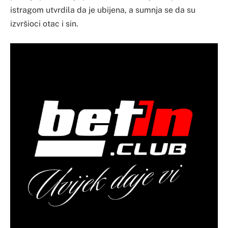
istragom utvrdila da je ubijena, a sumnja se da su
izvršioci otac i sin.