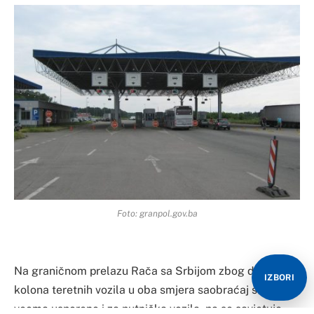
Foto: granpol.gov.ba
Na graničnom prelazu Rača sa Srbijom zbog dugih
IZBORI
kolona teretnih vozila u oba smjera saobraćaj se odvija
veoma usporeno i za putnička vozila, pa se savjetuje