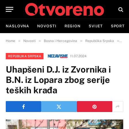
NASLOVNA
NOVOSTI
REGION
SVIJET
SPORT
»
»
»
»
Home
Novosti
Bosna i Hercegovina
Republika Srpska
Uhap
11.07.2024
REPUBLIKA SRPSKA
Uhapšeni D.J. iz Zvornika i
B.N. iz Lopara zbog serije
teških krađa