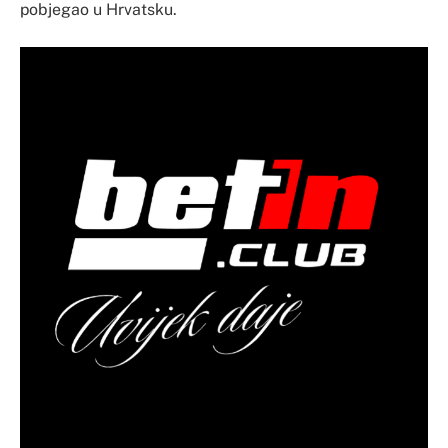
pobjegao u Hrvatsku.