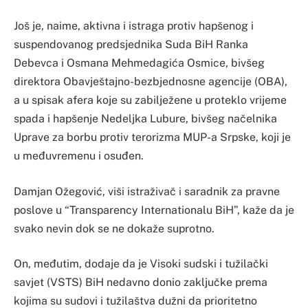
Još je, naime, aktivna i istraga protiv hapšenog i
suspendovanog predsjednika Suda BiH Ranka
Debevca i Osmana Mehmedagića Osmice, bivšeg
direktora Obavještajno-bezbjednosne agencije (OBA),
a u spisak afera koje su zabilježene u proteklo vrijeme
spada i hapšenje Nedeljka Lubure, bivšeg načelnika
Uprave za borbu protiv terorizma MUP-a Srpske, koji je
u međuvremenu i osuđen.
Damjan Ožegović, viši istraživač i saradnik za pravne
poslove u “Transparency Internationalu BiH”, kaže da je
svako nevin dok se ne dokaže suprotno.
On, međutim, dodaje da je Visoki sudski i tužilački
savjet (VSTS) BiH nedavno donio zaključke prema
kojima su sudovi i tužilaštva dužni da prioritetno