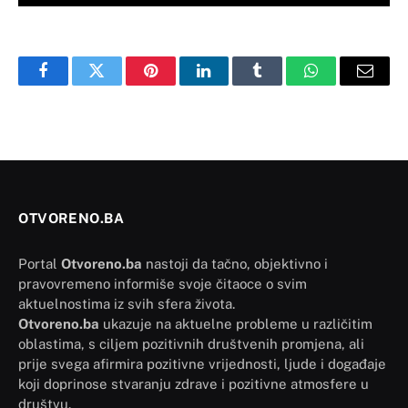
Facebook
Twitter
Pinterest
LinkedIn
Tumblr
WhatsApp
Email
OTVORENO.BA
Portal
Otvoreno.ba
nastoji da tačno, objektivno i
pravovremeno informiše svoje čitaoce o svim
aktuelnostima iz svih sfera života.
Otvoreno.ba
ukazuje na aktuelne probleme u različitim
oblastima, s ciljem pozitivnih društvenih promjena, ali
prije svega afirmira pozitivne vrijednosti, ljude i događaje
koji doprinose stvaranju zdrave i pozitivne atmosfere u
društvu.