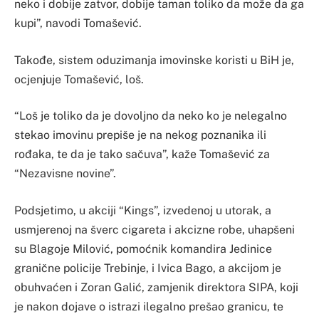
neko i dobije zatvor, dobije taman toliko da može da ga
kupi”, navodi Tomašević.
Takođe, sistem oduzimanja imovinske koristi u BiH je,
ocjenjuje Tomašević, loš.
“Loš je toliko da je dovoljno da neko ko je nelegalno
stekao imovinu prepiše je na nekog poznanika ili
rođaka, te da je tako sačuva”, kaže Tomašević za
“Nezavisne novine”.
Podsjetimo, u akciji “Kings”, izvedenoj u utorak, a
usmjerenoj na šverc cigareta i akcizne robe, uhapšeni
su Blagoje Milović, pomoćnik komandira Jedinice
granične policije Trebinje, i Ivica Bago, a akcijom je
obuhvaćen i Zoran Galić, zamjenik direktora SIPA, koji
je nakon dojave o istrazi ilegalno prešao granicu, te